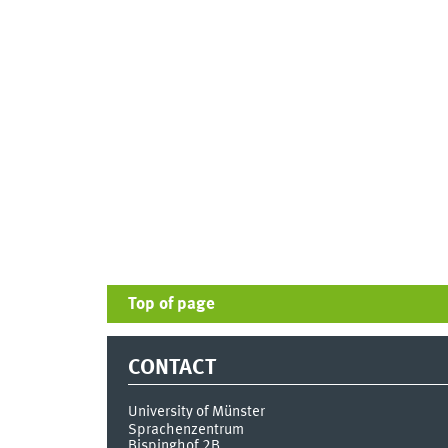
Top of page
CONTACT
University of Münster
Sprachenzentrum
Bispinghof 2B