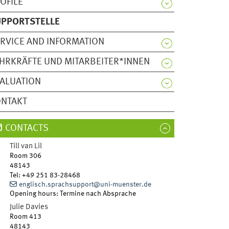
OFILE
UPPORTSTELLE
RVICE AND INFORMATION
HRKRÄFTE UND MITARBEITER*INNEN
ALUATION
ONTAKT
CONTACTS
Till
van Lil
Room 306
48143
Tel
:
+49 251 83-28468
englisch.sprachsupport@uni-muenster.de
Opening hours: Termine nach Absprache
Julie
Davies
Room 413
48143