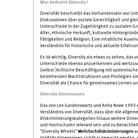
Was bedeutet Diversity?
Diversität beschreibt das Vorhandensein von Un
Diskussionen über soziale Gerechtigkeit und glei
Unterschiede in der Zugehörigkeit zu sozialen Gr
Alter, ethnische Herkunft, kulturelle Hintergründ
Fähigkeiten und Religion. Eine inhaltliche Ause
Verständnis für historische und aktuelle Erfahr
Es ist wichtig, Diversity als etwas zu sehen, das 
Unterschiede ebenso anzuerkennen und wertzus
(selbst-)kritische Beschäftigung mit systemischer
bestehenden Machtstrukturen und Privilegien s
Diversität als Chance für gemeinsames Lernen u
Diversity Dimensionen
Das von Lee Gardenswartz und Anita Rowe 1993 
Verständnis von Diversität, dass über die allge
Diskriminierungskategorien hinaus weitere Dimen
und Hochschulen relevant sein und zu Benachtei
"Diversity Wheels"
Mehrfachdiskriminierungen
au
Vielfaltsdimensionen sichtbar gemacht werden, d.