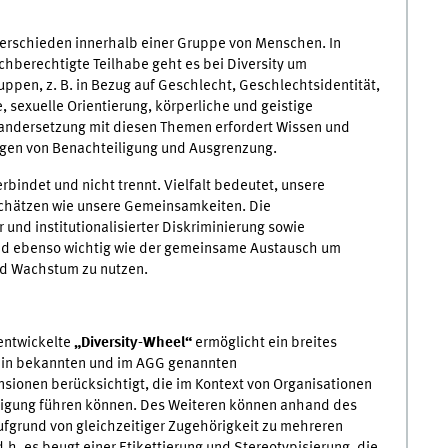
terschieden innerhalb einer Gruppe von Menschen. In
chberechtigte Teilhabe geht es bei Diversity um
uppen, z. B. in Bezug auf Geschlecht, Geschlechtsidentität,
e, sexuelle Orientierung, körperliche und geistige
inandersetzung mit diesen Themen erfordert Wissen und
ungen von Benachteiligung und Ausgrenzung.
verbindet und nicht trennt. Vielfalt bedeutet, unsere
chätzen wie unsere Gemeinsamkeiten. Die
 und institutionalisierter Diskriminierung sowie
ind ebenso wichtig wie der gemeinsame Austausch um
nd Wachstum zu nutzen.
entwickelte
„Diversity-Wheel“
ermöglicht ein breites
mein bekannten und im AGG genannten
sionen berücksichtigt, die im Kontext von Organisationen
ligung führen können. Des Weiteren können anhand des
fgrund von gleichzeitiger Zugehörigkeit zu mehreren
h. es beugt einer Etikettierung und Stereotypisierung, die