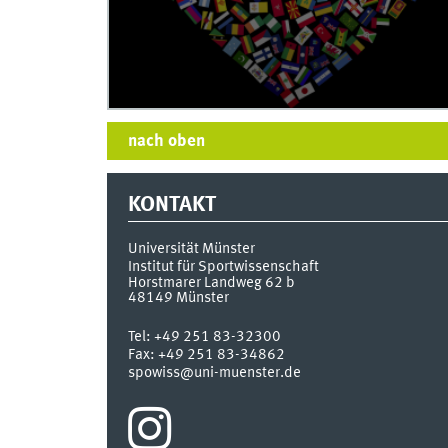
0
seconds
nach oben
of
0
seconds
Volume
90%
KONTAKT
Universität Münster
Institut für Sportwissenschaft
Horstmarer Landweg 62 b
48149
Münster
Tel:
+49 251 83-32300
Fax:
+49 251 83-34862
spowiss@uni-muenster.de