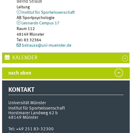
Bernd
Strauß
Leitung
Institut für Sportwissenschaft
AB Sportpsychologie
Leonardo Campus 17
Raum 112
48149
Münster
Tel
:
83 32364
bstrauss@uni-muenster.de
KALENDER
nach oben
KONTAKT
Universität Münster
Institut für Sportwissenschaft
Horstmarer Landweg 62 b
48149
Münster
Tel:
+49 251 83-32300