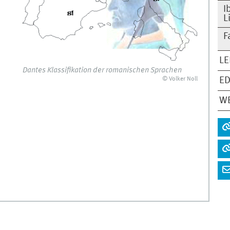
I
L
F
L
Dantes Klassifikation der romanischen Sprachen
© Volker Noll
E
WE