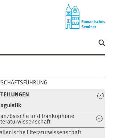
ESCHÄFTSFÜHRUNG
BTEILUNGEN
inguistik
ranzösische und frankophone
iteraturwissenschaft
talienische Literaturwissenschaft