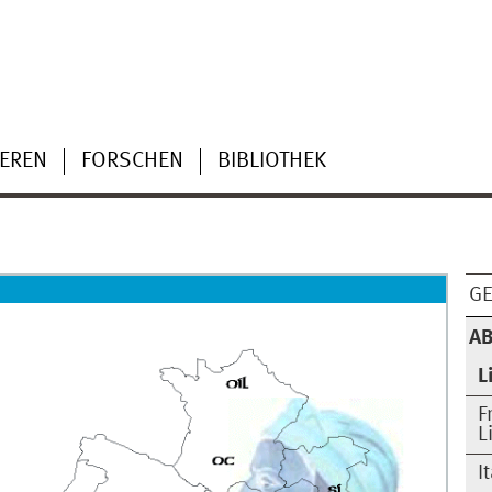
IEREN
FORSCHEN
BIBLIOTHEK
G
A
L
F
L
I