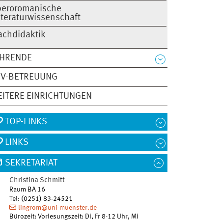
beroromanische
iteraturwissenschaft
achdidaktik
EHRENDE
DV-BETREUUNG
ITERE EINRICHTUNGEN
TOP-LINKS
LINKS
SEKRETARIAT
Christina Schmitt
Raum BA 16
Tel
:
(0251) 83-24521
lingrom@uni-muenster.de
Bürozeit: Vorlesungszeit: Di, Fr 8-12 Uhr, Mi