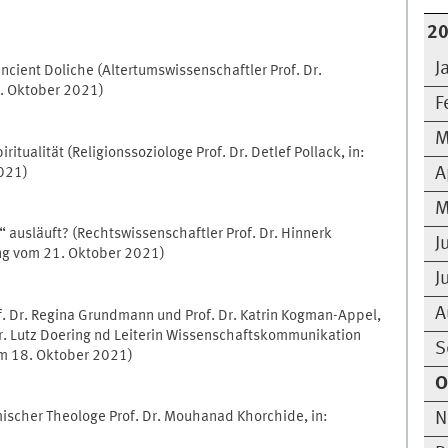
2
J
ncient Doliche (Altertumswissenschaftler Prof. Dr.
9. Oktober 2021)
F
M
itualität (Religionssoziologe Prof. Dr. Detlef Pollack, in:
021)
A
M
 ausläuft? (Rechtswissenschaftler Prof. Dr. Hinnerk
J
ung vom 21. Oktober 2021)
J
A
f. Dr. Regina Grundmann und Prof. Dr. Katrin Kogman-Appel,
Dr. Lutz Doering nd Leiterin Wissenschaftskommunikation
S
vom 18. Oktober 2021)
O
mischer Theologe Prof. Dr. Mouhanad Khorchide, in:
N