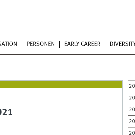
SATION
PERSONEN
EARLY CAREER
DIVERSIT
2
2
2
021
2
2