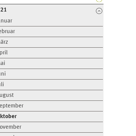
021
anuar
ebruar
ärz
pril
ai
uni
uli
ugust
eptember
ktober
ovember