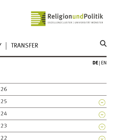
Y
TRANSFER
DE
EN
026
025
024
023
022