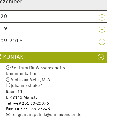
ezember
020
019
009-2018
KONTAKT
Zentrum für Wissenschafts­
kommunikation
Viola van Melis, M. A.
Johannisstraße 1
Raum 11
D-48143
Münster
Tel
:
+49 251 83-23376
Fax:
+49 251 83-23246
religionundpolitik@uni-muenster.de