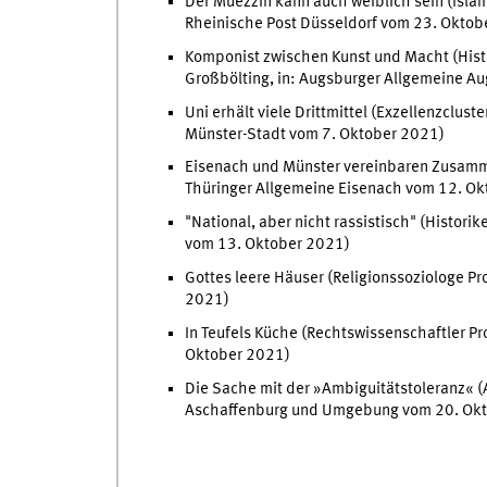
Der Muezzin kann auch weiblich sein (Isla
Rheinische Post Düsseldorf vom 23. Oktob
Komponist zwischen Kunst und Macht (Histor
Großbölting, in: Augsburger Allgemeine A
Uni erhält viele Drittmittel (Exzellenzclust
Münster-Stadt vom 7. Oktober 2021)
Eisenach und Münster vereinbaren Zusammena
Thüringer Allgemeine Eisenach vom 12. O
"National, aber nicht rassistisch" (Historik
vom 13. Oktober 2021)
Gottes leere Häuser (Religionssoziologe Pro
2021)
In Teufels Küche (Rechtswissenschaftler Pr
Oktober 2021)
Die Sache mit der »Ambiguitätstoleranz« (A
Aschaffenburg und Umgebung vom 20. Ok