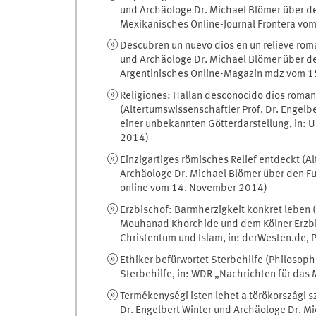
und Archäologe Dr. Michael Blömer über de
Mexikanisches Online-Journal Frontera v
Descubren un nuevo dios en un relieve roma
und Archäologe Dr. Michael Blömer über de
Argentinisches Online-Magazin mdz vom 
Religiones: Hallan desconocido dios roman
(Altertumswissenschaftler Prof. Dr. Engel
einer unbekannten Götterdarstellung, in
2014)
Einzigartiges römisches Relief entdeckt (A
Archäologe Dr. Michael Blömer über den Fu
online vom 14. November 2014)
Erzbischof: Barmherzigkeit konkret leben 
Mouhanad Khorchide und dem Kölner Erzbisc
Christentum und Islam, in: derWesten.de
Ethiker befürwortet Sterbehilfe (Philosoph
Sterbehilfe, in: WDR „Nachrichten für da
Termékenységi isten lehet a törökországi sz
Dr. Engelbert Winter und Archäologe Dr. M