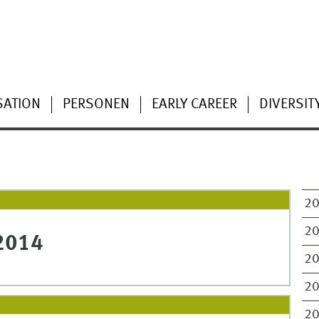
SATION
PERSONEN
EARLY CAREER
DIVERSIT
2
2
2014
2
2
2