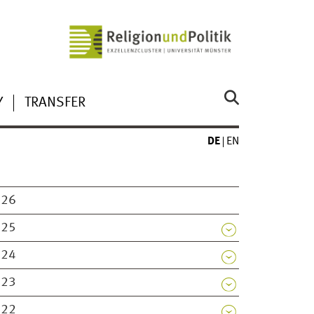
Y
TRANSFER
DE
EN
026
025
024
023
022