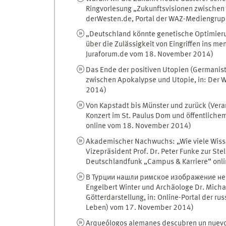
Ringvorlesung „Zukunftsvisionen zwischen 
derWesten.de, Portal der WAZ-Mediengru
„Deutschland könnte genetische Optimieru
über die Zulässigkeit von Eingriffen ins m
Juraforum.de vom 18. November 2014)
Das Ende der positiven Utopien (Germanist 
zwischen Apokalypse und Utopie, in: Der 
2014)
Von Kapstadt bis Münster und zurück (Veran
Konzert im St. Paulus Dom und öffentlichem
online vom 18. November 2014)
Akademischer Nachwuchs: „Wie viele Wissen
Vizepräsident Prof. Dr. Peter Funke zur St
Deutschlandfunk „Campus & Karriere“ onl
В Турции нашли римское изображение неизв
Engelbert Winter und Archäologe Dr. Mich
Götterdarstellung, in: Online-Portal der r
Leben) vom 17. November 2014)
Arqueólogos alemanes descubren un nuevo D