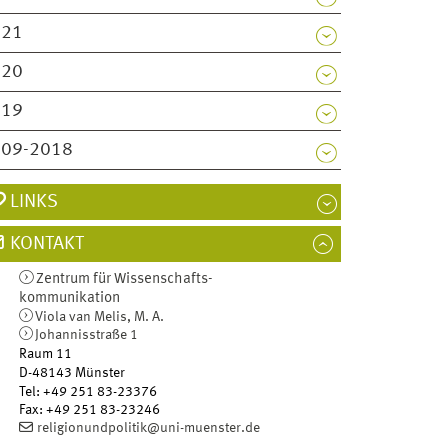
021
020
019
009-2018
LINKS
KONTAKT
Zentrum für Wissenschafts­
kommunikation
Viola van Melis, M. A.
Johannisstraße 1
Raum 11
D-48143
Münster
Tel
:
+49 251 83-23376
Fax:
+49 251 83-23246
religionundpolitik@uni-muenster.de