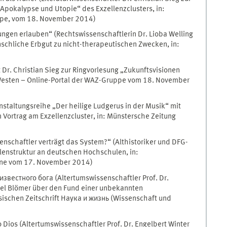
Apokalypse und Utopie“ des Exzellenzclusters, in:
ppe, vom 18. November 2014)
ngen erlauben“ (Rechtswissenschaftlerin Dr. Lioba Welling
enschliche Erbgut zu nicht-therapeutischen Zwecken, in:
Dr. Christian Sieg zur Ringvorlesung „Zukunftsvisionen
Westen – Online-Portal der WAZ-Gruppe vom 18. November
staltungsreihe „Der heilige Ludgerus in der Musik“ mit
 Vortrag am Exzellenzcluster, in: Münstersche Zeitung
schaftler verträgt das System?“ (Althistoriker und DFG-
ellenstruktur an deutschen Hochschulen, in:
ine vom 17. November 2014)
естного бога (Altertumswissenschaftler Prof. Dr.
ael Blömer über den Fund einer unbekannten
ussischen Zeitschrift Наука и жизнь (Wissenschaft und
ios (Altertumswissenschaftler Prof. Dr. Engelbert Winter