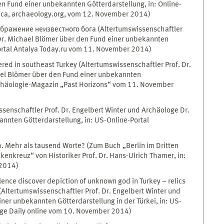
n Fund einer unbekannten Götterdarstellung, in: Online-
erica, archaeology.org, vom 12. November 2014)
бражение неизвестного бога (Altertumswissenschaftler
 Dr. Michael Blömer über den Fund einer unbekannten
Portal Antalya Today.ru vom 11. November 2014)
ed in southeast Turkey (Altertumswissenschaftler Prof. Dr.
ael Blömer über den Fund einer unbekannten
Archäologie-Magazin „Past Horizons“ vom 11. November
senschaftler Prof. Dr. Engelbert Winter und Archäologe Dr.
nnten Götterdarstellung, in: US-Online-Portal
h. Mehr als tausend Worte? (Zum Buch „Berlin im Dritten
kenkreuz“ von Historiker Prof. Dr. Hans-Ulrich Thamer, in:
 2014)
llence discover depiction of unknown god in Turkey – relics
(Altertumswissenschaftler Prof. Dr. Engelbert Winter und
er unbekannten Götterdarstellung in der Türkei, in: US-
ge Daily online vom 10. November 2014)