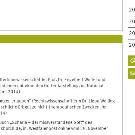
2
2
2
2
tertumswissenschaftler Prof. Dr. Engelbert Winter und
nd einer unbekannten Götterdarstellung, in: National
mber 2014)
ngen erlauben“ (Rechtswissenschaftlerin Dr. Lioba Welling
enschliche Erbgut zu nicht-therapeutischen Zwecken, in:
014)
 Buch „Scharia – der missverstandene Gott“ des
 Khorchide, in: Westfalenpost online vom 29. November