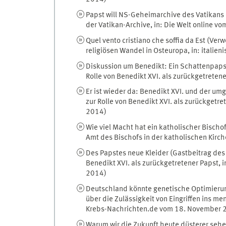
Papst will NS-Geheimarchive des Vatikans ö
der Vatikan-Archive, in: Die Welt online 
Quel vento cristiano che soffia da Est (Ver
religiösen Wandel in Osteuropa, in: itali
Diskussion um Benedikt: Ein Schattenpapst 
Rolle von Benedikt XVI. als zurückgetreten
Er ist wieder da: Benedikt XVI. und der umg
zur Rolle von Benedikt XVI. als zurückgetr
2014)
Wie viel Macht hat ein katholischer Bischof
Amt des Bischofs in der katholischen Kirc
Des Papstes neue Kleider (Gastbeitrag des K
Benedikt XVI. als zurückgetretener Papst, 
2014)
Deutschland könnte genetische Optimierun
über die Zulässigkeit von Eingriffen ins m
Krebs-Nachrichten.de vom 18. November 
Warum wir die Zukunft heute düsterer sehen 