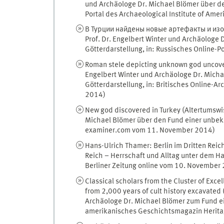
und Archäologe Dr. Michael Blömer über de
Portal des Archaeological Institute of Am
В Турции найдены новые артефакты и изо
Prof. Dr. Engelbert Winter und Archäologe
Götterdarstellung, in: Russisches Online-
Roman stele depicting unknown god uncover
Engelbert Winter und Archäologe Dr. Mich
Götterdarstellung, in: Britisches Online-
2014)
New god discovered in Turkey (Altertumswis
Michael Blömer über den Fund einer unbeka
examiner.com vom 11. November 2014)
Hans-Ulrich Thamer: Berlin im Dritten Reic
Reich – Herrschaft und Alltag unter dem Ha
Berliner Zeitung online vom 10. November
Classical scholars from the Cluster of Exce
from 2,000 years of cult history excavated 
Archäologe Dr. Michael Blömer zum Fund ein
amerikanisches Geschichtsmagazin Herita