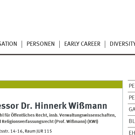
SATION
PERSONEN
EARLY CAREER
DIVERSIT
PE
PE
ssor Dr.
Hinnerk
Wißmann
G
hl für Öffentliches Recht, insb. Verwaltungswissenschaften,
B
d Religionsverfassungsrecht (Prof. Wißmann)
(
KWI
)
tsstr. 14-16
,
Raum
JUR 115
E