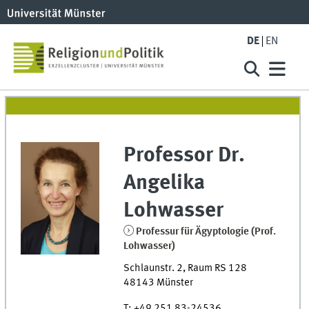
DE
EN
Professor Dr.
Angelika
Lohwasser
Professur für Ägyptologie (Prof.
Lohwasser)
Schlaunstr. 2
,
Raum
RS 128
48143
Münster
T
:
+49 251 83-24536