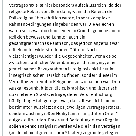
Vertragspraxis ist hier besonders aufschlussreich, da der
religiöse Rekurs vor allem dann, wenn der Bereich der
Polisreligion überschritten wurde, in sehr komplexe
Rahmenbedingungen eingebunden war. Die Griechen
waren sich zwar durchaus einer im Grunde gemeinsamen
Religion bewusst und kannten auch ein
gesamtgriechisches Pantheon, das jedoch angefüllt war
mit einander widerstreitenden Göttern. Noch
vielschichtiger wurden die Gegebenheiten, wenn es bei
zwischenstaatlichen Vereinbarungen darum ging, einen
gemeinsamen Bezugsrahmen in religiosis nicht nur im
innergriechischen Bereich zu finden, sondern dieser im
Verhältnis zu fremden Religionen auszumachen war. Den
Ausgangspunkt bilden die epigraphisch und literarisch
überlieferten Staatsverträge, deren Veröffentlichung
häufig dergestalt geregelt war, dass diese nicht nur an
bestimmten Kultplätzen des jeweiligen Vertragspartners,
sondern auch in großen Heiligtümern an „dritten Orten“
aufgestellt wurden. Praxis und Bedeutung dieser Regeln
sollen ebenso analysiert werden wie die in den Verträgen
(auch mit nichtgriechischen Staaten) zugrunde gelegten