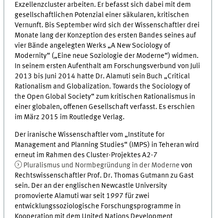
Exzellenzcluster arbeiten. Er befasst sich dabei mit dem
gesellschaftlichen Potenzial einer säkularen, kritischen
Vernunft. Bis September wird sich der Wissenschaftler drei
Monate lang der Konzeption des ersten Bandes seines auf
vier Bände angelegten Werks „A New Sociology of
Modernity“ („Eine neue Soziologie der Moderne“) widmen.
In seinem ersten Aufenthalt am Forschungsverbund von Juli
2013 bis Juni 2014 hatte Dr. Alamuti sein Buch „Critical
Rationalism and Globalization. Towards the Sociology of
the Open Global Society“ zum kritischen Rationalismus in
einer globalen, offenen Gesellschaft verfasst. Es erschien
im März 2015 im Routledge Verlag.
Der iranische Wissenschaftler vom „Institute for
Management and Planning Studies“ (IMPS) in Teheran wird
erneut im Rahmen des Cluster-Projektes A2-7
Pluralismus und Normbegründung in der Moderne
von
Rechtswissenschaftler Prof. Dr. Thomas Gutmann zu Gast
sein. Der an der englischen Newcastle University
promovierte Alamuti war seit 1997 für zwei
entwicklungssoziologische Forschungsprogramme in
Kooperation mit dem United Nations Development