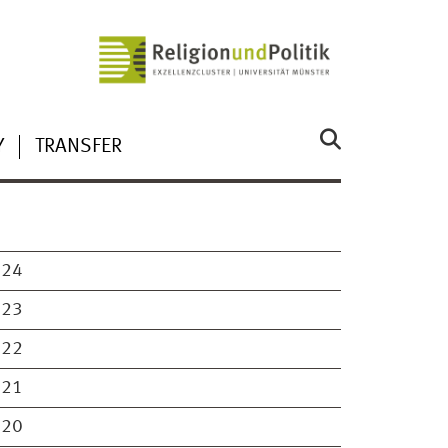
Y
TRANSFER
024
023
022
021
020