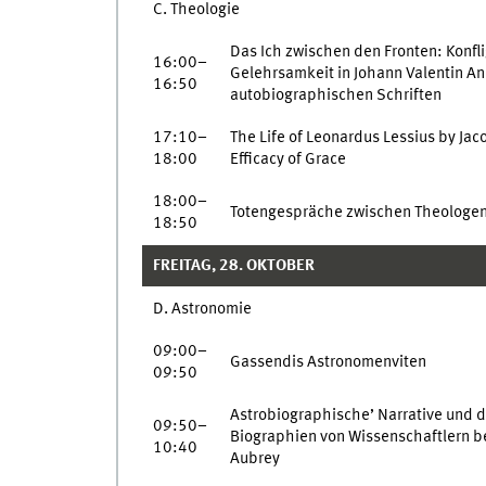
C. Theologie
Das Ich zwischen den Fronten: Konfl
16:00–
Gelehrsamkeit in Johann Valentin A
16:50
autobiographischen Schriften
17:10–
The Life of Leonardus Lessius by Jac
18:00
Efficacy of Grace
18:00–
Totengespräche zwischen Theologe
18:50
FREITAG, 28. OKTOBER
D. Astronomie
09:00–
Gassendis Astronomenviten
09:50
Astrobiographische’ Narrative und d
09:50–
Biographien von Wissenschaftlern b
10:40
Aubrey