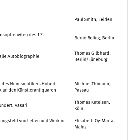
Paul Smith, Leiden
losophenviten des 17.
Bernd Roling, Berlin
Thomas Gilbhard,
uelle Autobiographie
Berlin/Lüneburg
n des Numismatikers Hubert
Michael Thimann,
ik an den Künstlerantiquaren
Passau
Thomas Ketelsen,
undert: Vasari
Köln
nungsfeld von Leben und Werk in
Elisabeth Oy-Marra,
Mainz