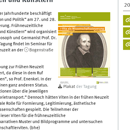
en und Künstlern
2
er Jahrhunderte beschäftigt
on und Politik“ am 27. und 28.
erung. Frühneuzeitliche
nd Künstlern“ wird organisiert
ilosoph und Germanist Prof. Dr.
 Tagung findet im Seminar für
euzeit an der
Bogenstraße
bung zur Frühen Neuzeit
rt, da diese in dem Ruf
n“, so Prof. Enenkel. In der
einen ganz anderen Status.
Plakat
der Tagung
tionen über die jeweiligen
rietransport.“ Dennoch hätten Viten in der frühen Neuzeit
le Rolle für Formierung, Legitimierung, ästhetische
ssenschaften gespielt. Die Teilnehmer der
eser Viten für die frühneuzeitliche
 narrativen Muster und Bildprogramme und untersuchen
schaftlerviten. (bhe)