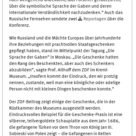
noch weitgehend unbekannt, lädt Forscher geradezu ein,
über die symbolische Sprache der Gaben und deren
internationale Verständlichkeit nachzudenken.“ Auch das
Russische Fernsehen sendete zwei
Reportagen
über die
Konferenz.
Wie Russland und die Mächte Europas über Jahrhunderte
ihre Beziehungen mit prachtvollen Staatsgeschenken
gepflegt haben, stand im Mittelpunkt der Tagung „Die
Sprache der Gaben“ in Moskau. „Die Geschenke hatten
den Rang des Beschenkten, aber auch des Schenkers
abzubilden“, sagte Prof. Althoff dem ZDF im Kreml-
Museum. „Insofern kommt der Eindruck, den wir protzig
nennen, zustande, weil man eine königliche oder adelige
Person nicht mit kleinen Dingen beschenken konnte.“
Der ZDF-Beitrag zeigt einige der Geschenke, die in der
Rüstkammer des Museums ausgestellt werden.
Eindrucksvolles Beispiel für die Geschenke-Praxis ist eine
silberne, teilvergoldete Schauplatte aus dem Jahr 1686,
die gefangene Türken vor dem Thron von König Jan III.
Sobieski von Polen zeigt – die Gefangenen in Ketten