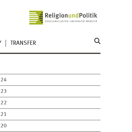
Y
TRANSFER
024
023
022
021
020