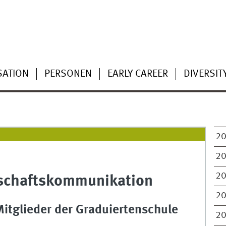
SATION
PERSONEN
EARLY CAREER
DIVERSIT
2
2
2
nschaftskommunikation
2
itglieder der Graduiertenschule
2