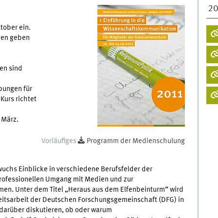
2
tober ein.
hen geben
en sind
bungen für
Kurs richtet
 März.
Vorläufiges
Programm der Medienschulung
uchs Einblicke in verschiedene Berufsfelder der
ofessionellen Umgang mit Medien und zur
men. Unter dem Titel „Heraus aus dem Elfenbeinturm“ wird
keitsarbeit der Deutschen Forschungsgemeinschaft (DFG) in
 darüber diskutieren, ob oder warum