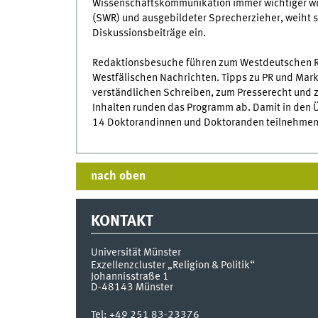
Wissenschaftskommunikation immer wichtiger wi
(SWR) und ausgebildeter Sprecherzieher, weiht si
Diskussionsbeiträge ein.
Redaktionsbesuche führen zum Westdeutschen Ru
Westfälischen Nachrichten. Tipps zu PR und Mark
verständlichen Schreiben, zum Presserecht und 
Inhalten runden das Programm ab. Damit in den
14 Doktorandinnen und Doktoranden teilnehmen
nach oben
KONTAKT
Universität Münster
Exzellenzcluster „Religion & Politik“
Johannisstraße 1
D-48143
Münster
Tel:
+49 251 83-23376