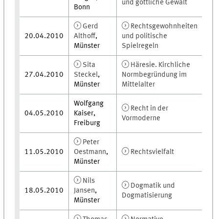
und göttliche Gewalt
Bonn
Gerd
Rechtsgewohnheiten
20.04.2010
Althoff
,
und politische
Münster
Spielregeln
Sita
Häresie. Kirchliche
27.04.2010
Steckel
,
Normbegründung im
Münster
Mittelalter
Wolfgang
Recht in der
04.05.2010
Kaiser,
Vormoderne
Freiburg
Peter
11.05.2010
Oestmann
,
Rechtsvielfalt
Münster
Nils
Dogmatik und
18.05.2010
Jansen
,
Dogmatisierung
Münster