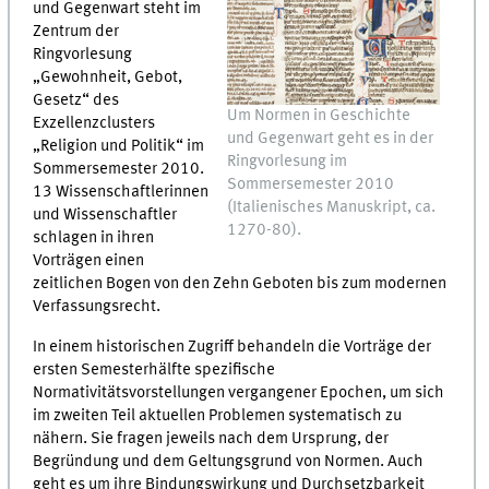
und Gegenwart steht im
Zentrum der
Ringvorlesung
„Gewohnheit, Gebot,
Gesetz“ des
Um Normen in Geschichte
Exzellenzclusters
und Gegenwart geht es in der
„Religion und Politik“ im
Ringvorlesung im
Sommersemester 2010.
Sommersemester 2010
13 Wissenschaftlerinnen
(Italienisches Manuskript, ca.
und Wissenschaftler
1270-80).
schlagen in ihren
Vorträgen einen
zeitlichen Bogen von den Zehn Geboten bis zum modernen
Verfassungsrecht.
In einem historischen Zugriff behandeln die Vorträge der
ersten Semesterhälfte spezifische
Normativitätsvorstellungen vergangener Epochen, um sich
im zweiten Teil aktuellen Problemen systematisch zu
nähern. Sie fragen jeweils nach dem Ursprung, der
Begründung und dem Geltungsgrund von Normen. Auch
geht es um ihre Bindungswirkung und Durchsetzbarkeit