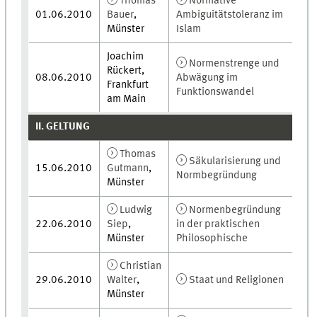
Thomas
Normative
01.06.2010
Bauer
,
Ambiguitätstoleranz im
Münster
Islam
Joachim
Normenstrenge und
Rückert,
08.06.2010
Abwägung im
Frankfurt
Funktionswandel
am Main
II. GELTUNG
Thomas
Säkularisierung und
15.06.2010
Gutmann
,
Normbegründung
Münster
Ludwig
Normenbegründung
22.06.2010
Siep
,
in der praktischen
Münster
Philosophische
Christian
29.06.2010
Walter
,
Staat und Religionen
Münster