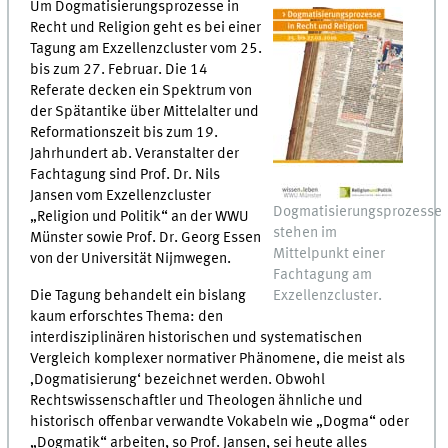
Um Dogmatisierungsprozesse in
Recht und Religion geht es bei einer
Tagung am Exzellenzcluster vom 25.
bis zum 27. Februar. Die 14
Referate decken ein Spektrum von
der Spätantike über Mittelalter und
Reformationszeit bis zum 19.
Jahrhundert ab. Veranstalter der
Fachtagung sind Prof. Dr. Nils
Jansen vom Exzellenzcluster
Dogmatisierungsprozesse
„Religion und Politik“ an der WWU
stehen im
Münster sowie Prof. Dr. Georg Essen
Mittelpunkt einer
von der Universität Nijmwegen.
Fachtagung am
Die Tagung behandelt ein bislang
Exzellenzcluster.
kaum erforschtes Thema: den
interdisziplinären historischen und systematischen
Vergleich komplexer normativer Phänomene, die meist als
‚Dogmatisierung‘ bezeichnet werden. Obwohl
Rechtswissenschaftler und Theologen ähnliche und
historisch offenbar verwandte Vokabeln wie „Dogma“ oder
„Dogmatik“ arbeiten, so Prof. Jansen, sei heute alles