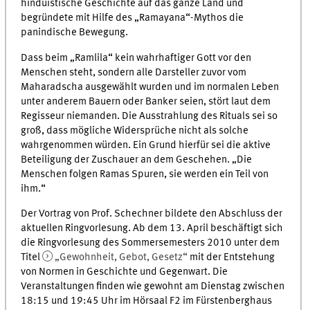
hinduistische Geschichte auf das ganze Land und
begründete mit Hilfe des „Ramayana“-Mythos die
panindische Bewegung.
Dass beim „Ramlila“ kein wahrhaftiger Gott vor den
Menschen steht, sondern alle Darsteller zuvor vom
Maharadscha ausgewählt wurden und im normalen Leben
unter anderem Bauern oder Banker seien, stört laut dem
Regisseur niemanden. Die Ausstrahlung des Rituals sei so
groß, dass mögliche Widersprüche nicht als solche
wahrgenommen würden. Ein Grund hierfür sei die aktive
Beteiligung der Zuschauer an dem Geschehen. „Die
Menschen folgen Ramas Spuren, sie werden ein Teil von
ihm.“
Der Vortrag von Prof. Schechner bildete den Abschluss der
aktuellen Ringvorlesung. Ab dem 13. April beschäftigt sich
die Ringvorlesung des Sommersemesters 2010 unter dem
Titel
„Gewohnheit, Gebot, Gesetz“
mit der Entstehung
von Normen in Geschichte und Gegenwart. Die
Veranstaltungen finden wie gewohnt am Dienstag zwischen
18:15 und 19:45 Uhr im Hörsaal F2 im Fürstenberghaus