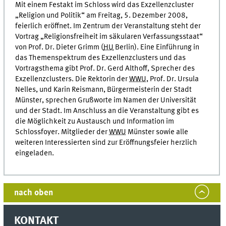
Mit einem Festakt im Schloss wird das Exzellenz
cluster
„Religion und Politik“ am Freitag, 5. Dezember 2008,
feierlich eröffnet. Im Zentrum der Veranstaltung steht der
Vortrag „Religionsfreiheit im säkularen Verfassungsstaat“
von
Prof. Dr.
Dieter Grimm (
HU
Berlin). Eine Einführung in
das Themenspektrum des Exzellenz
clusters
und das
Vortragsthema gibt
Prof. Dr.
Gerd Althoff, Sprecher des
Exzellenz
clusters
. Die Rektorin der
WWU
,
Prof. Dr.
Ursula
Nelles, und Karin Reismann, Bürgermeisterin der Stadt
Münster, sprechen Grußworte im Namen der Universität
und der Stadt. Im Anschluss an die Veranstaltung gibt es
die Möglichkeit zu Austausch und Information im
Schlossfoyer. Mitglieder der
WWU
Münster sowie alle
weiteren Interessierten sind zur Eröffnungsfeier herzlich
eingeladen.
nach oben
KONTAKT