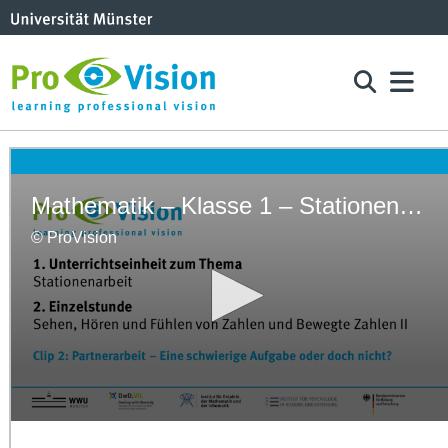
Mathematik – Klasse 1 – Stationenarbeit – Stunde 2 - Clip 2
© ProVision
0
seconds