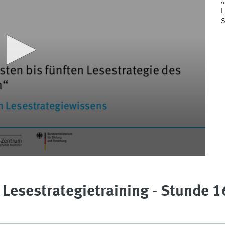
„
L
S
 Lesestrategietraining - Stunde 16