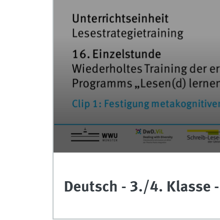
0
seconds
of
0
Deutsch - 3./4. Klasse -
seconds
Volume
90%