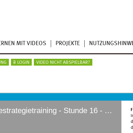
ERNEN MIT VIDEOS
PROJEKTE
NUTZUNGSHINWE
UNG
LOGIN
VIDEO NICHT ABSPIELBAR?
Deutsch - 3./4. Klasse - Lesestrategietraining - Stunde 16 - Clip 1
F
I
d
d