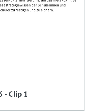
Lesen(d) lernen“ geführt, um das metakognitive
esestrategiewissen der Schülerinnen und
chüler zu festigen und zu sichern.
 - Clip 1