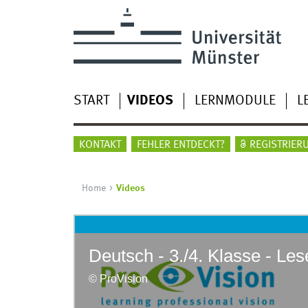
START
VIDEOS
LERNMODULE
L
KONTAKT
FEHLER ENTDECKT?
REGISTRIER
Home
Videos
© ProVision