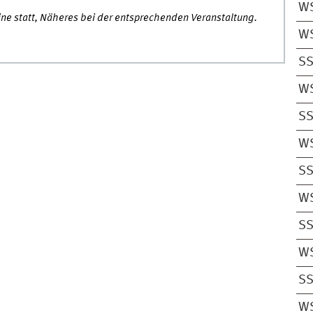
W
line statt, Näheres bei der entsprechenden Veranstaltung.
W
S
W
S
W
S
W
S
W
S
W