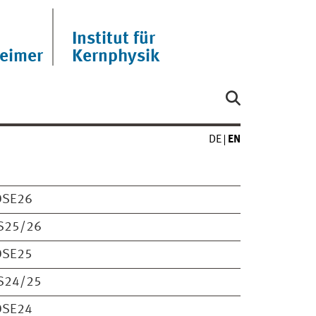
Institut für
eimer
Kernphysik
DE
EN
OSE26
S25/26
OSE25
S24/25
OSE24