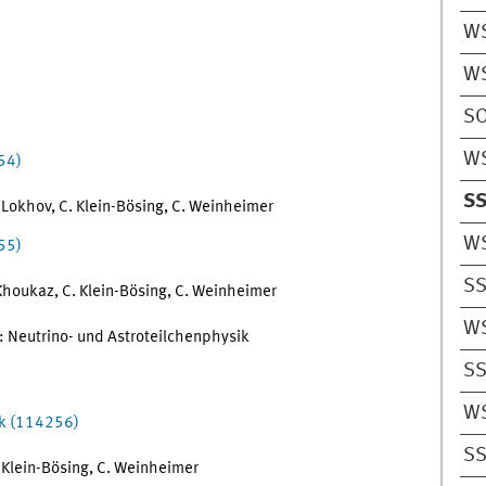
W
W
S
W
54)
S
 Lokhov, C. Klein-Bösing, C. Weinheimer
W
55)
S
 Khoukaz, C. Klein-Bösing, C. Weinheimer
W
Neutrino- und Astroteilchenphysik
S
W
ik (114256)
S
. Klein-Bösing, C. Weinheimer