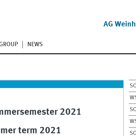
AG Weinh
GROUP
NEWS
S
W
S
ommersemester 2021
W
mmer term 2021
S