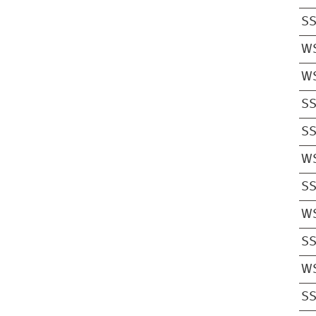
S
W
W
S
S
W
S
W
S
W
S