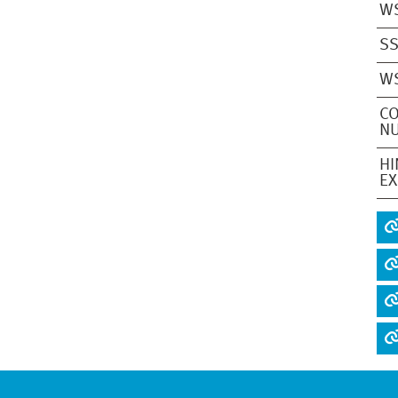
W
S
W
CO
NU
HI
EX