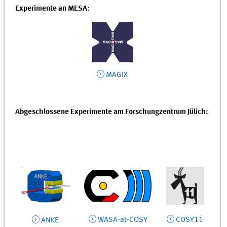
Experimente an MESA:
MAGIX
Abgeschlossene Experimente am Forschungzentrum Jülich:
WASA-at-COSY
COSY11
ANKE