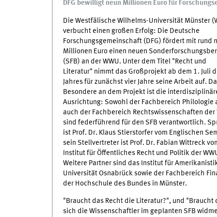
DFG bewilligt neun Millionen Euro für Forschungs
Die Westfälische Wilhelms-Universität Münster 
verbucht einen großen Erfolg: Die Deutsche
Forschungsgemeinschaft (DFG) fördert mit rund 
Millionen Euro einen neuen Sonderforschungsbe
(SFB) an der WWU. Unter dem Titel "Recht und
Literatur" nimmt das Großprojekt ab dem 1. Juli 
Jahres für zunächst vier Jahre seine Arbeit auf. D
Besondere an dem Projekt ist die interdisziplinär
Ausrichtung: Sowohl der Fachbereich Philologie 
auch der Fachbereich Rechtswissenschaften de
sind federführend für den SFB verantwortlich. S
ist Prof. Dr. Klaus Stierstorfer vom Englischen Se
sein Stellvertreter ist Prof. Dr. Fabian Wittreck vo
Institut für Öffentliches Recht und Politik der WW
Weitere Partner sind das Institut für Amerikanisti
Universität Osnabrück sowie der Fachbereich Fi
der Hochschule des Bundes in Münster.
"Braucht das Recht die Literatur?", und "Braucht 
sich die Wissenschaftler im geplanten SFB widme