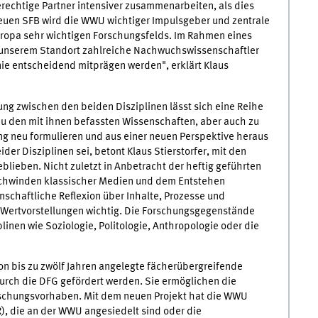
rechtige Partner intensiver zusammenarbeiten, als dies
neuen SFB wird die WWU wichtiger Impulsgeber und zentrale
uropa sehr wichtigen Forschungsfelds. Im Rahmen eines
n unserem Standort zahlreiche Nachwuchswissenschaftler
nie entscheidend mitprägen werden", erklärt Klaus
ng zwischen den beiden Disziplinen lässt sich eine Reihe
 zu den mit ihnen befassten Wissenschaften, aber auch zu
ng neu formulieren und aus einer neuen Perspektive heraus
er Disziplinen sei, betont Klaus Stierstorfer, mit den
blieben. Nicht zuletzt in Anbetracht der heftig geführten
schwinden klassischer Medien und dem Entstehen
schaftliche Reflexion über Inhalte, Prozesse und
r Wertvorstellungen wichtig. Die Forschungsgegenstände
plinen wie Soziologie, Politologie, Anthropologie oder die
n bis zu zwölf Jahren angelegte fächerübergreifende
urch die DFG gefördert werden. Sie ermöglichen die
rschungsvorhaben. Mit dem neuen Projekt hat die WWU
, die an der WWU angesiedelt sind oder die