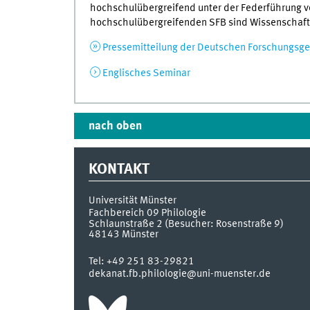
hochschulübergreifend unter der Federführung v
hochschulübergreifenden SFB sind Wissenschaftl
Pressemitteilung der Deutschen Forschungsg
Englisches Seminar
nach oben
KONTAKT
Universität Münster
Fachbereich 09 Philologie
Schlaunstraße 2 (Besucher: Rosenstraße 9)
48143
Münster
Tel:
+49 251 83-29821
dekanat.fb.philologie@uni-muenster.de