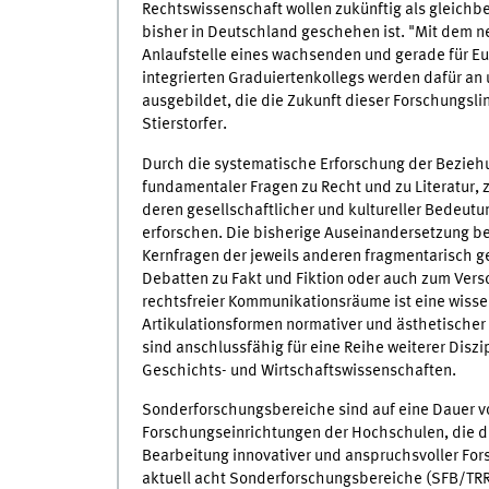
Rechtswissenschaft wollen zukünftig als gleichbe
bisher in Deutschland geschehen ist. "Mit dem 
Anlaufstelle eines wachsenden und gerade für E
integrierten Graduiertenkollegs werden dafür a
ausgebildet, die die Zukunft dieser Forschungsli
Stierstorfer.
Durch die systematische Erforschung der Beziehu
fundamentaler Fragen zu Recht und zu Literatur,
deren gesellschaftlicher und kultureller Bedeutu
erforschen. Die bisherige Auseinandersetzung beid
Kernfragen der jeweils anderen fragmentarisch ge
Debatten zu Fakt und Fiktion oder auch zum Ver
rechtsfreier Kommunikationsräume ist eine wissen
Artikulationsformen normativer und ästhetische
sind anschlussfähig für eine Reihe weiterer Diszi
Geschichts- und Wirtschaftswissenschaften.
Sonderforschungsbereiche sind auf eine Dauer vo
Forschungseinrichtungen der Hochschulen, die d
Bearbeitung innovativer und anspruchsvoller Fo
aktuell acht Sonderforschungsbereiche (SFB/TRR)