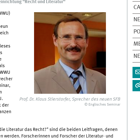
einrichtung "Recht und Literatur"
CA
(WWU)
N
neun
P
reich
M
dieses
as
N
e
als
r WWU
precher
minar,
m
U.
Prof. Dr. Klaus Stierstorfer, Sprecher des neuen SFB
k der
© Englisches Seminar
nanzen
die Literatur das Recht?" sind die beiden Leitfragen, denen
n werden. Forscherinnen und Forscher der Literatur- und