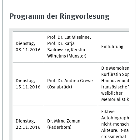
Programm der Ringvorlesung
Prof. Dr. Lut Missinne,
Dienstag,
Prof. Dr. Katja
Einführung
08.11.2016
Sarkowsky, Kerstin
Wilhelms (Münster)
Die Memoiren der
Kurfürstin Sophie 
Dienstag,
Prof. Dr. Andrea Grewe
Hannover und die
15.11.2016
(Osnabrück)
französische Tradi
weiblicher
Memorialistik
Fiktive
Autobiographien
Dienstag,
Dr. Mirna Zeman
nicht-menschliche
22.11.2016
(Paderborn)
Akteure. It-narrati
crossmedial