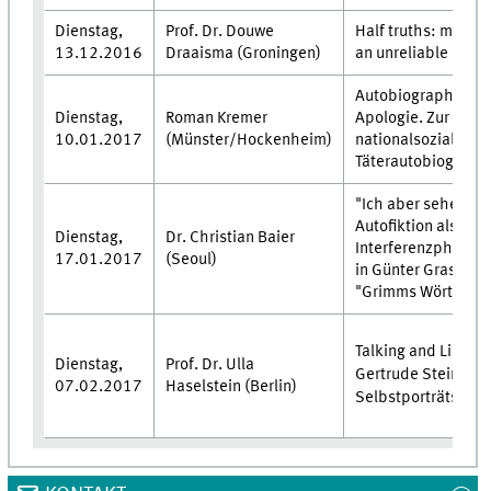
Dienstag,
Prof. Dr. Douwe
Half truths: memor
13.12.2016
Draaisma (Groningen)
an unreliable narra
Autobiographie al
Dienstag,
Roman Kremer
Apologie. Zur Rhet
10.01.2017
(Münster/Hockenheim)
nationalsozialistis
Täterautobiograph
"Ich aber sehe sie .
Autofiktion als
Dienstag,
Dr. Christian Baier
Interferenzphäno
17.01.2017
(Seoul)
in Günter Grass'
"Grimms Wörter"
Talking and Listeni
Dienstag,
Prof. Dr. Ulla
Gertrude Steins
07.02.2017
Haselstein (Berlin)
Selbstporträts