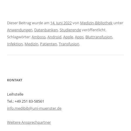
Dieser Beitrag wurde am
14. Juni 2022
von
Medizin-Bibliothek
unter
Anwendungen
,
Datenbanken
,
Studierende
veröffentlicht.
Schlagwörter:
Amboss
,
Android
,
Apple
,
Apps
,
Bluttransfusion
,
Infektion
,
Medizin
,
Patienten
,
Transfusion
.
KONTAKT
Leihstelle
Tel.: +49 251 83-58561
info.medibib@uni-muenster.de
Weitere Ansprechpartner