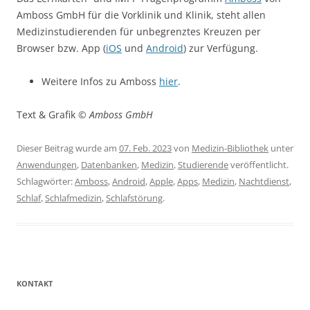
Amboss GmbH für die Vorklinik und Klinik, steht allen
Medizinstudierenden für unbegrenztes Kreuzen per
Browser bzw. App (
iOS
und
Android
) zur Verfügung.
Weitere Infos zu Amboss
hier
.
Text & Grafik ©
Amboss GmbH
Dieser Beitrag wurde am
07. Feb. 2023
von
Medizin-Bibliothek
unter
Anwendungen
,
Datenbanken
,
Medizin
,
Studierende
veröffentlicht.
Schlagwörter:
Amboss
,
Android
,
Apple
,
Apps
,
Medizin
,
Nachtdienst
,
Schlaf
,
Schlafmedizin
,
Schlafstörung
.
KONTAKT