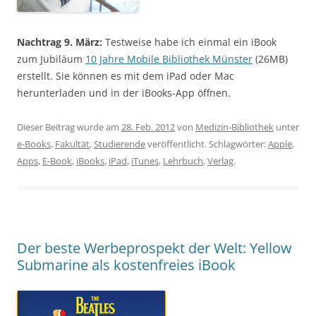
Nachtrag 9. März:
Testweise habe ich einmal ein iBook
zum Jubiläum
10 Jahre Mobile Bibliothek Münster
(26MB)
erstellt. Sie können es mit dem iPad oder Mac
herunterladen und in der iBooks-App öffnen.
Dieser Beitrag wurde am
28. Feb. 2012
von
Medizin-Bibliothek
unter
e-Books
,
Fakultät
,
Studierende
veröffentlicht. Schlagwörter:
Apple
,
Apps
,
E-Book
,
iBooks
,
iPad
,
iTunes
,
Lehrbuch
,
Verlag
.
Der beste Werbeprospekt der Welt: Yellow
Submarine als kostenfreies iBook