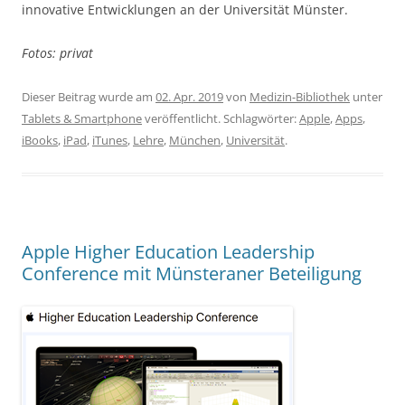
innovative Entwicklungen an der Universität Münster.
Fotos: privat
Dieser Beitrag wurde am
02. Apr. 2019
von
Medizin-Bibliothek
unter
Tablets & Smartphone
veröffentlicht. Schlagwörter:
Apple
,
Apps
,
iBooks
,
iPad
,
iTunes
,
Lehre
,
München
,
Universität
.
Apple Higher Education Leadership
Conference mit Münsteraner Beteiligung