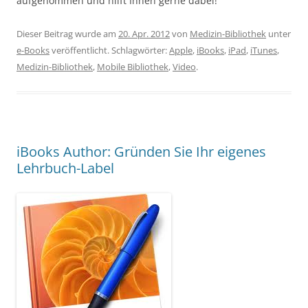
aufgenommen und hilft Ihnen gerne dabei!
Dieser Beitrag wurde am
20. Apr. 2012
von
Medizin-Bibliothek
unter
e-Books
veröffentlicht. Schlagwörter:
Apple
,
iBooks
,
iPad
,
iTunes
,
Medizin-Bibliothek
,
Mobile Bibliothek
,
Video
.
iBooks Author: Gründen Sie Ihr eigenes
Lehrbuch-Label