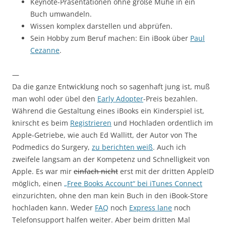
Keynote-Präsentationen ohne große Mühe in ein
Buch umwandeln.
Wissen komplex darstellen und abprüfen.
Sein Hobby zum Beruf machen: Ein iBook über
Paul
Cezanne
.
—
Da die ganze Entwicklung noch so sagenhaft jung ist, muß
man wohl oder übel den
Early Adopter
-Preis bezahlen.
Während die Gestaltung eines iBooks ein Kinderspiel ist,
knirscht es beim
Registrieren
und Hochladen ordentlich im
Apple-Getriebe, wie auch Ed Wallitt, der Autor von The
Podmedics do Surgery,
zu berichten weiß
. Auch ich
zweifele langsam an der Kompetenz und Schnelligkeit von
Apple. Es war mir
einfach nicht
erst mit der dritten AppleID
möglich, einen
„Free Books Account“ bei iTunes Connect
einzurichten, ohne den man kein Buch in den iBook-Store
hochladen kann. Weder
FAQ
noch
Express lane
noch
Telefonsupport halfen weiter. Aber beim dritten Mal