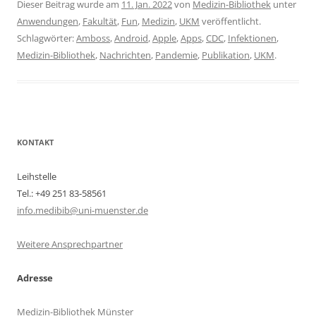
Dieser Beitrag wurde am
11. Jan. 2022
von
Medizin-Bibliothek
unter
Anwendungen
,
Fakultät
,
Fun
,
Medizin
,
UKM
veröffentlicht.
Schlagwörter:
Amboss
,
Android
,
Apple
,
Apps
,
CDC
,
Infektionen
,
Medizin-Bibliothek
,
Nachrichten
,
Pandemie
,
Publikation
,
UKM
.
KONTAKT
Leihstelle
Tel.: +49 251 83-58561
info.medibib@uni-muenster.de
Weitere Ansprechpartner
Adresse
Medizin-Bibliothek Münster