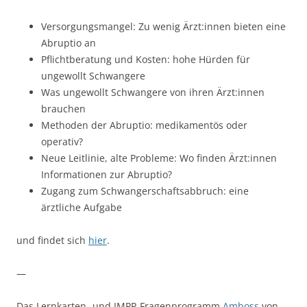
Versorgungsmangel: Zu wenig Ärzt:innen bieten eine
Abruptio an
Pflichtberatung und Kosten: hohe Hürden für
ungewollt Schwangere
Was ungewollt Schwangere von ihren Ärzt:innen
brauchen
Methoden der Abruptio: medikamentös oder
operativ?
Neue Leitlinie, alte Probleme: Wo finden Ärzt:innen
Informationen zur Abruptio?
Zugang zum Schwangerschaftsabbruch: eine
ärztliche Aufgabe
und findet sich
hier
.
—
Das Lernkarten- und IMPP-Fragenprogramm
Amboss
von