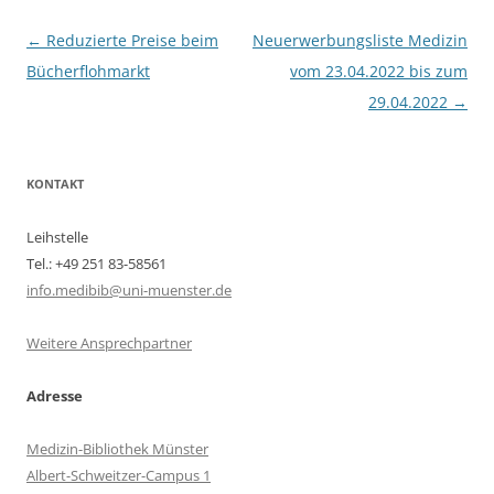
Beitragsnavigation
←
Reduzierte Preise beim
Neuerwerbungsliste Medizin
Bücherflohmarkt
vom 23.04.2022 bis zum
29.04.2022
→
KONTAKT
Leihstelle
Tel.: +49 251 83-58561
info.medibib@uni-muenster.de
Weitere Ansprechpartner
Adresse
Medizin-Bibliothek Münster
Albert-Schweitzer-Campus 1