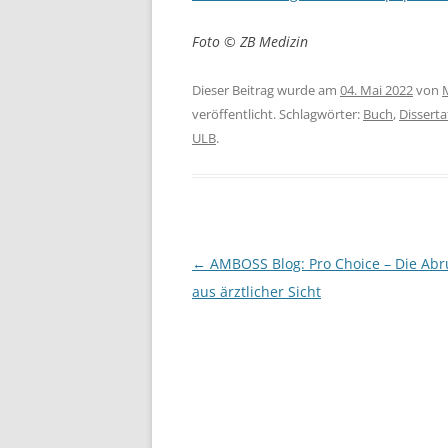
Foto © ZB Medizin
Dieser Beitrag wurde am
04. Mai 2022
von
veröffentlicht. Schlagwörter:
Buch
,
Disserta
ULB
.
Beitragsnavigation
←
AMBOSS Blog: Pro Choice – Die Abr
aus ärztlicher Sicht