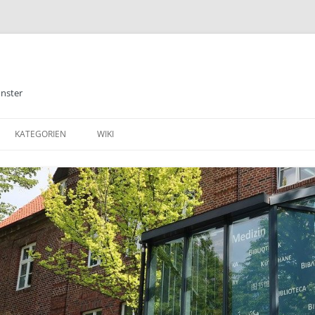
ünster
KATEGORIEN
WIKI
ALLGEMEINES
BIBLIOTHEK
E-BOOKS
DATENBANKEN
MEDIZIN
TABLETS & SMARTPHONE