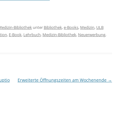
Medizin-Bibliothek
unter
Bibliothek
,
e-Books
,
Medizin
,
ULB
tion
,
E-Book
,
Lehrbuch
,
Medizin-Bibliothek
,
Neuerwerbung
,
uptio
Erweiterte Öffnungszeiten am Wochenende
→