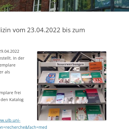
STUDIERENDE
UKM
izin vom 23.04.2022 bis zum
ULB
ZEITSCHRIFTEN
29.04.2022
tellt. In der
xemplare
er als
emplare frei
 den Katalog
ww.ulb.uni-
ion=recherche&fach=med