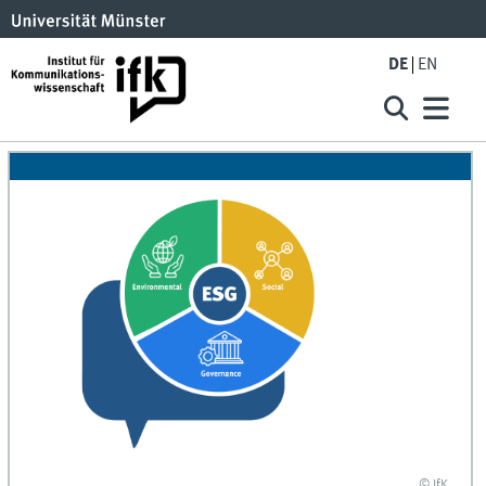
DE
EN
© IfK