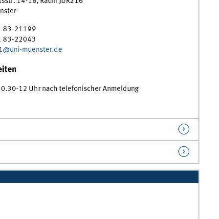
tsstr. 14-16
,
Raum
JUR216
nster
1 83-21199
1 83-22043
01@uni-muenster.de
iten
10.30-12 Uhr nach telefonischer Anmeldung