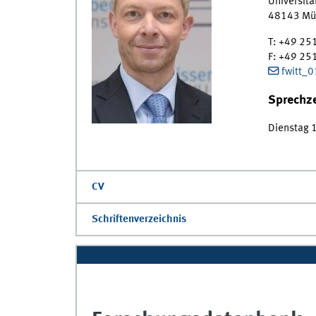
Universitä
48143
Mü
T
:
+49 25
F
:
+49 25
fwitt_
Sprechze
Dienstag 
CV
Schriftenverzeichnis