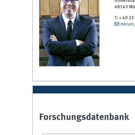
Universitä
48143
Mü
T
:
+ 49 2
mkrum_
Forschungsdatenbank