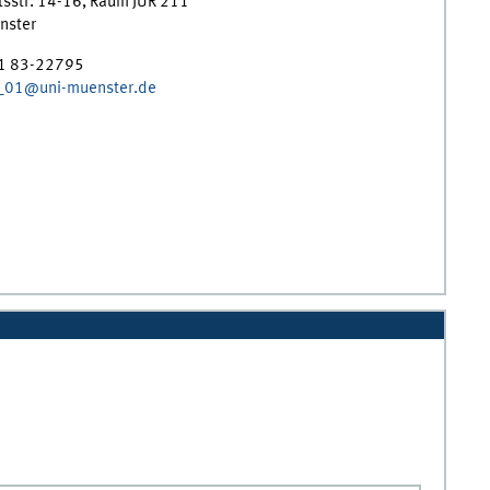
tsstr. 14-16
,
Raum
JUR 211
nster
51 83-22795
01@uni-muenster.de