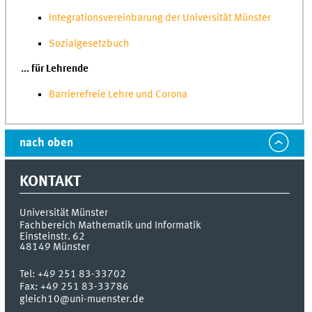
Integrationsvereinbarung der Universität Münster
Sozialgesetzbuch
... für Lehrende
Barrierefreie Lehre und Corona
nach oben
KONTAKT
Universität Münster
Fachbereich Mathematik und Informatik
Einsteinstr. 62
48149
Münster
Tel:
+49 251 83-33702
Fax:
+49 251 83-33786
gleich10@uni-muenster.de