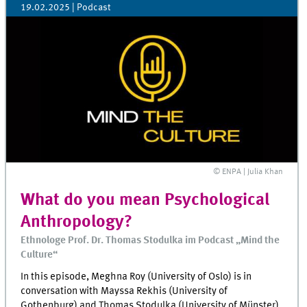
19.02.2025
| Podcast
© ENPA | Julia Khan
What do you mean Psychological
Anthropology?
Ethnologe Prof. Dr. Thomas Stodulka im Podcast „Mind the
Culture“
In this episode, Meghna Roy (University of Oslo) is in
conversation with Mayssa Rekhis (University of
Gothenburg) and Thomas Stodulka (University of Münster)