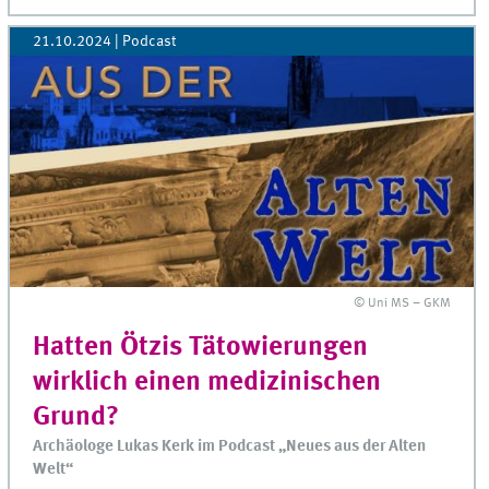
21.10.2024
| Podcast
© Uni MS – GKM
Hatten Ötzis Tätowierungen
wirklich einen medizinischen
Grund?
Archäologe Lukas Kerk im Podcast „Neues aus der Alten
Welt“