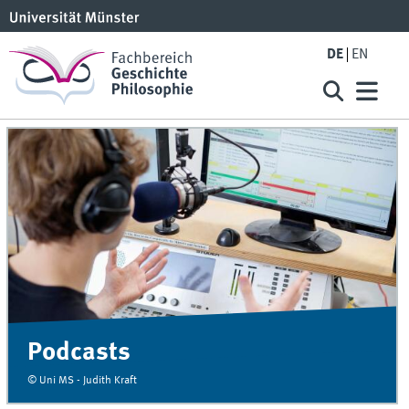
DE
EN
Podcasts
© Uni MS - Judith Kraft