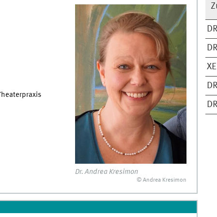
Z
DR
DR
XE
DR
Theaterpraxis
DR
Dr. Andrea Kresimon
© Andrea Kresimon