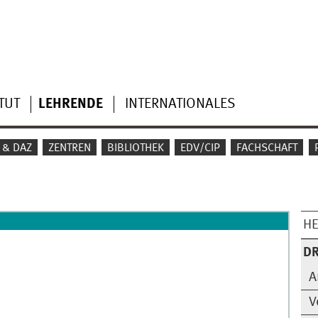
TUT
LEHRENDE
INTERNATIONALES
 & DAZ
ZENTREN
BIBLIOTHEK
EDV/CIP
FACHSCHAFT
HE
DR
A
V