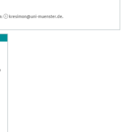
n:
kresimon@uni-muenster.de
.
h