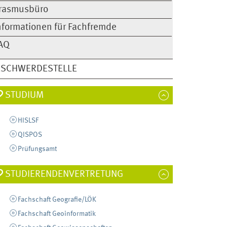
rasmusbüro
nformationen für Fachfremde
AQ
ESCHWERDESTELLE
STUDIUM
HISLSF
QISPOS
Prüfungsamt
STUDIERENDENVERTRETUNG
Fachschaft Geografie/LÖK
Fachschaft Geoinformatik