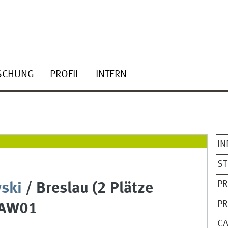
SCHUNG
PROFIL
INTERN
IN
S
P
wski
/ Breslau (2 Plätze
P
LAW01
C