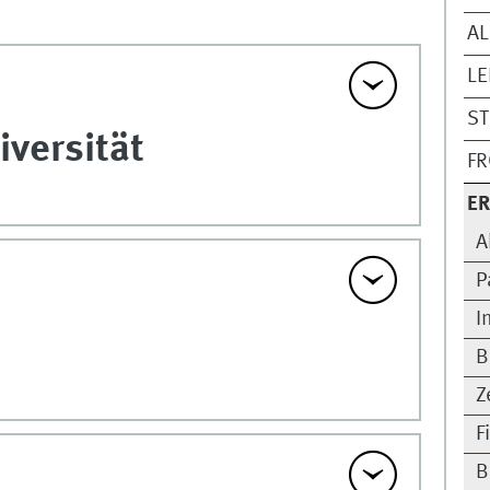
AL
LE
S
iversität
FR
E
A
P
I
B
Z
F
B