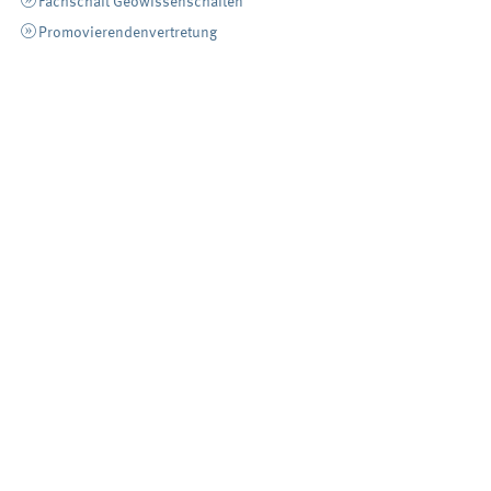
Fachschaft Geowissenschaften
Promovierendenvertretung