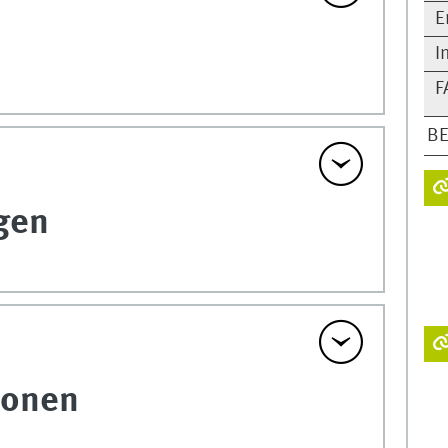
E
I
F
B
gen
ionen