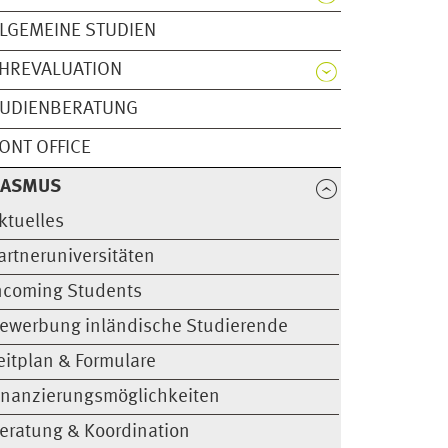
LGEMEINE STUDIEN
HREVALUATION
TUDIENBERATUNG
ONT OFFICE
RASMUS
ktuelles
artneruniversitäten
ncoming Students
ewerbung inländische Studierende
eitplan & Formulare
inanzierungs­möglichkeiten
eratung & Koordination