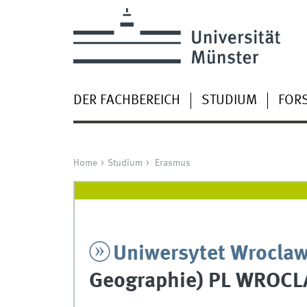
DER FACHBEREICH
STUDIUM
FOR
Home
Studium
Erasmus
Uniwersytet Wrocla
Geographie) PL WROC