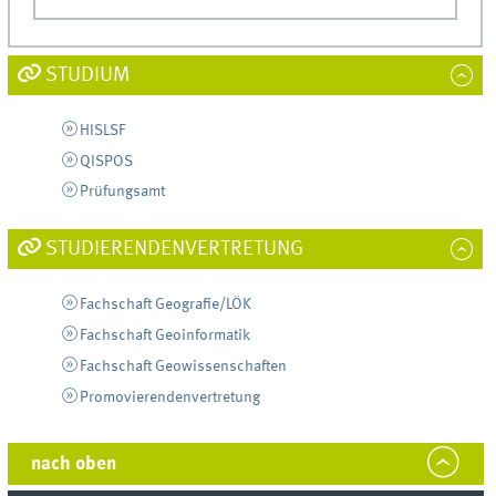
STUDIUM
HISLSF
QISPOS
Prüfungsamt
STUDIERENDENVERTRETUNG
Fachschaft Geografie/LÖK
Fachschaft Geoinformatik
Fachschaft Geowissenschaften
Promovierendenvertretung
nach oben