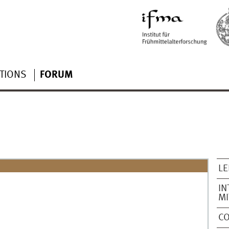
TIONS
FORUM
L
IN
MI
C