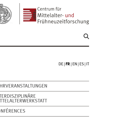
DE
FR
EN
ES
IT
EHRVERANSTALTUNGEN
TERDISZIPLINÄRE
TTELALTERWERKSTATT
ONFÉRENCES