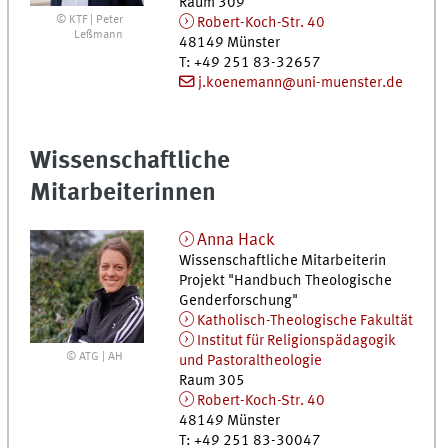
Raum 309
© KTF | Peter
Robert-Koch-Str. 40
Leßmann
48149
Münster
T
:
+49 251 83-32657
j.koenemann@uni-muenster.de
Wissenschaftliche
Mitarbeiterinnen
Anna
Hack
Wissenschaftliche Mitarbeiterin
Projekt "Handbuch Theologische
Genderforschung"
Katholisch-Theologische Fakultät
Institut für Religionspädagogik
© ATG | AH
und Pastoraltheologie
Raum 305
Robert-Koch-Str. 40
48149
Münster
T
:
+49 251 83-30047