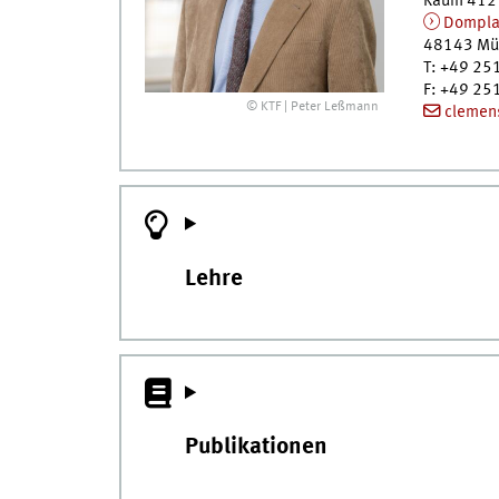
Raum 412
Dompla
48143
Mü
T
:
+49 251
F
:
+49 251
© KTF | Peter Leßmann
clemen
Lehre
Publikationen