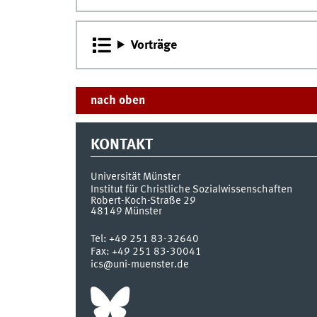
Vorträge
nach oben
KONTAKT
Universität Münster
Institut für Christliche Sozialwissenschaften
Robert-Koch-Straße 29
48149
Münster
Tel:
+49 251 83-32640
Fax:
+49 251 83-30041
ics@uni-muenster.de