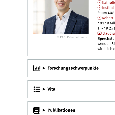
Katholi
Institu
Raum 406
Robert-
48149
Mü
T
:
+49 251
claudi
© KTF | Peter Leßmann
Sprechstu
wenden Sie
wird sich 
Forschungsschwerpunkte
Vita
Publikationen