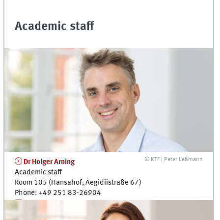
Academic staff
© KTF | Peter Leßmann
Dr
Holger Arning
Academic staff
Room 105 (Hansahof, Aegidiistraße 67)
Phone: +49 251 83-26904
holger.arning@uni-muenster.de