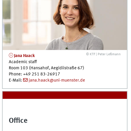
© KTF | Peter Leßmann
Jana Haack
Academic staff
Room 103 (Hansahof, Aegidiistraße 67)
Phone: +49 251 83-26917
E-Mail:
jana.haack@uni-muenster.de
Office