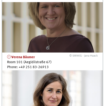
© SMNKG - Jana Haack
Verena Bäumer
Room 101 (Aegidiistraße 67)
Phone: +49 251 83-26913
E
-Mail:
verena.baeumer@uni-muenster.de