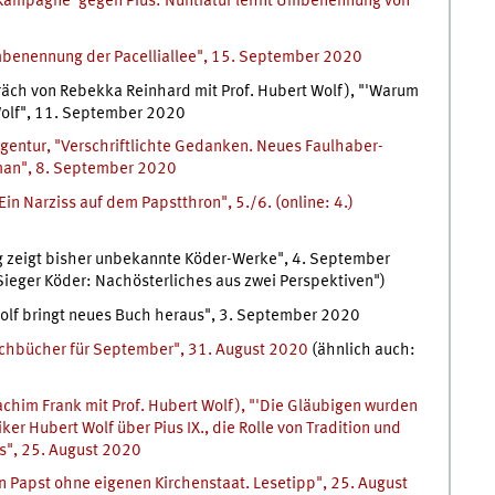
'Kampagne' gegen Pius: Nuntiatur lehnt Umbenennung von
mbenennung der Pacelliallee", 15. September 2020
äch von Rebekka Reinhard mit Prof. Hubert Wolf), "'Warum
 Wolf", 11. September 2020
entur, "Verschriftlichte Gedanken. Neues Faulhaber-
uman", 8. September 2020
in Narziss auf dem Papstthron", 5./6. (online: 4.)
 zeigt bisher unbekannte Köder-Werke", 4. September
ieger Köder: Nachösterliches aus zwei Perspektiven")
olf bringt neues Buch heraus", 3. September 2020
Sachbücher für September", 31. August 2020
(ähnlich auch:
achim Frank mit Prof. Hubert Wolf), "'Die Gläubigen wurden
er Hubert Wolf über Pius IX., die Rolle von Tradition und
s", 25. August 2020
n Papst ohne eigenen Kirchenstaat. Lesetipp", 25. August