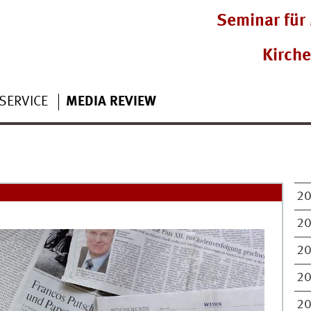
Seminar für 
Kirch
SERVICE
MEDIA REVIEW
2
2
2
2
2