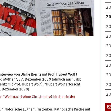
2
2
2
2
2
2
2
nterview von Ulrike Bieritz mit Prof. Hubert Wolf)
2
nd Mythen", 27. Dezember 2020 (ähnlich auch: rbb
ieritz mit Prof. Hubert Wolf), "Hubert Wolf erforscht
2
3. Dezember 2020)
20
, "Weihnacht ohne Christmette? Kirchen in der
'Notorische Lügner'. Historiker: Katholische Kirche auf