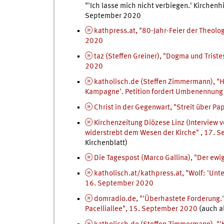
"'Ich lasse mich nicht verbiegen.' Kirchenh
September 2020
kathpress.at, "80-Jahr-Feier der Theol
2020
taz (Steffen Greiner), "Dogma und Triste
2020
katholisch.de (Steffen Zimmermann), "Hi
Kampagne'. Petition fordert Umbenennung 
Christ in der Gegenwart, "Streit über P
Kirchenzeitung Diözese Linz (Interview v
widerstrebt dem Wesen der Kirche" , 17. 
Kirchenblatt)
Die Tagespost (Marco Gallina), "Der ew
katholisch.at/kathpress.at, "Wolf: 'Unt
16. September 2020
domradio.de, "'Überhastete Forderung.'
Pacelliallee", 15. September 2020
(auch a