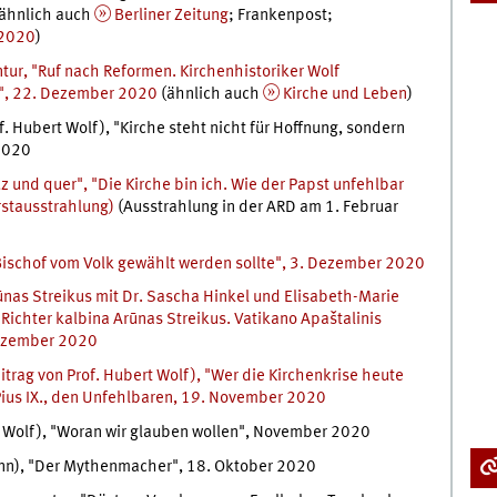
ähnlich auch
Berliner Zeitung
; Frankenpost;
 2020
)
r, "Ruf nach Reformen. Kirchenhistoriker Wolf
t", 22. Dezember 2020
(ähnlich auch
Kirche und Leben
)
. Hubert Wolf), "Kirche steht nicht für Hoffnung, sondern
2020
 und quer", "Die Kirche bin ich. Wie der Papst unfehlbar
stausstrahlung)
(Ausstrahlung in der ARD am 1. Februar
 Bischof vom Volk gewählt werden sollte", 3. Dezember 2020
rūnas Streikus mit Dr. Sascha Hinkel und Elisabeth-Marie
 Richter kalbina Arūnas Streikus. Vatikano Apaštalinis
 Dezember 2020
trag von Prof. Hubert Wolf), "Wer die Kirchenkrise heute
 Pius IX., den Unfehlbaren, 19. November 2020
t Wolf), "Woran wir glauben wollen", November 2020
nn), "Der Mythenmacher", 18. Oktober 2020