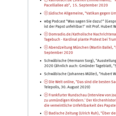
katholisch.de (Steffen Zimmermann), "
Pacelliallee ab", 15. September 2020
Jüdische Allgemeine, "Vatikan gegen U
wbg Podcast "Was sagen Sie dazu?" (Gespr
ist der Papst unfehlbar?' mit Prof. Hubert
Domradio.de/Katholische Nachrichtenag
Tagebuch - Kardinal plante Protest bei Tr
Abendzeitung München (Martin Balle), "E
September 2020
Schwäbische (Hermann Sorg), "Ausstellung
2020 (ähnlich auch: Gmünder Tageblatt, "S
Schwäbische (Johannes Müller), "Hubert W
Die Welt online, "Das sind die besten 
Telepolis, 30. August 2020)
Frankfurter Rundschau (Interview von Jo
zu unmündigen Kindern.' Der Kirchenhistorik
die vemeintliche Unfehlbarkeit des Papste
Badische Zeitung (Ulrich Ruh), "Über de