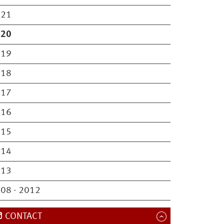
021
020
019
018
017
016
015
014
013
08 - 2012
CONTACT