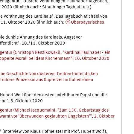
tenagentur, "Düstere Vorahnungen. Faulhaber-Tagebuch,
r 2020 (ähnlich auch: Straubinger Tagblatt u.a.)
re Vorahnung des Kardinals". Das Tagebuch Michael von
/11. Oktober 2020 (ähnlich auch:
Oberbayerisches
Die dunkle Ahnung des Kardinals. Angst vor
ffentlicht", 10./11. Oktober 2020
ntur (Christoph Renzikowski), "Kardinal Faulhaber - ein
 'doppelte Moral' bei dem Kirchenmann", 10. Oktober 2020
ine Geschichte von düsterem Treiben hinter dicken
rühere Prinzessin aus Kupferzell in Italien einen
 Hubert Wolf über den ersten unfehlbaren Papst und die
che", 8. Oktober 2020
entur (Michael Jacquemain), "Zum 150. Geburtstag des
 warnt vor 'überwunden geglaubten Ungeistern'", 2. Oktober
(Interview von Klaus Hofmeister mit Prof. Hubert Wolf),