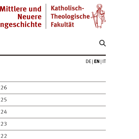
Mittlere und
Neuere
engeschichte
DE
EN
IT
026
025
024
023
022