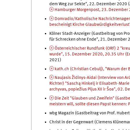
dem Weg zur Sekte", 22. Dezember 2020 (
Hamburger Morgenpost, 23. Dezember
Domradio/Katholische Nachrichtenagentu
bescheinigt Kirche Glaubwürdigkeitverlus
Kölner Stadt-Anzeiger (Gastbeitrag von Prof
für Schrecken ohne Ende", 21. Dezember 
Österreichischer Rundfunk (ORF) 2 "kreuz
wurde", 15. Dezember 2020, 20.35 Uhr (Er
2021)
kath.ch (Christian Cebulj), "Warum der
Naujasis Židinys-Aidai (Interview von A
Richter) "Saschą Hinkelį ir Elisabeth-Marie
archyvas, popiežius Pijus XII ir Šoa", 02.
Die Zeit "Glauben und Zweifeln" (Gastbei
meistern will, sollte diesen Papst kennen:
wbg Magazin (Gastbeitrag von Prof. Huber
Christ in der Gegenwart (Clemens Klünema