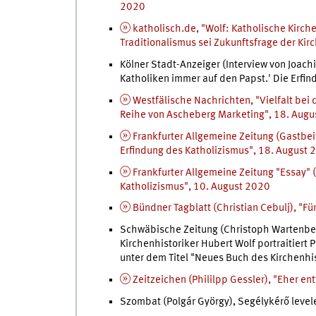
2020
katholisch.de, "Wolf: Katholische Kirche 
Traditionalismus sei Zukunftsfrage der Kir
Kölner Stadt-Anzeiger (Interview von Joach
Katholiken immer auf den Papst.' Die Erfi
Westfälische Nachrichten, "Vielfalt be
Reihe von Ascheberg Marketing", 18. Aug
Frankfurter Allgemeine Zeitung (Gastbeit
Erfindung des Katholizismus", 18. August 
Frankfurter Allgemeine Zeitung "Essay" (
Katholizismus", 10. August 2020
Bündner Tagblatt (Christian Cebulj), "Fü
Schwäbische Zeitung (Christoph Wartenber
Kirchenhistoriker Hubert Wolf portraitiert P
unter dem Titel "Neues Buch des Kirchenhi
Zeitzeichen (Phililpp Gessler), "Eher e
Szombat (Polgár György), Segélykérő levele