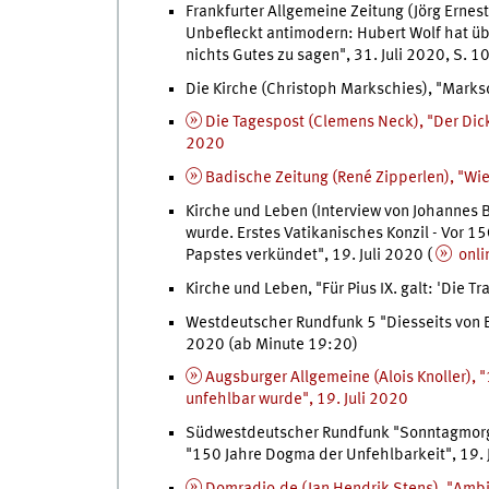
Frankfurter Allgemeine Zeitung (Jörg Ernest
Unbefleckt antimodern: Hubert Wolf hat üb
nichts Gutes zu sagen", 31. Juli 2020, S. 1
Die Kirche (Christoph Markschies), "Marksc
Die Tagespost (Clemens Neck), "Der Dick
2020
Badische Zeitung (René Zipperlen), "Wie 
Kirche und Leben (Interview von Johannes B
wurde. Erstes Vatikanisches Konzil - Vor 
Papstes verkündet", 19. Juli 2020 (
onli
Kirche und Leben, "Für Pius IX. galt: 'Die Tr
Westdeutscher Rundfunk 5 "Diesseits von Ed
2020 (ab Minute 19:20)
Augsburger Allgemeine (Alois Knoller), "
unfehlbar wurde", 19. Juli 2020
Südwestdeutscher Rundfunk "Sonntagmorgen
"150 Jahre Dogma der Unfehlbarkeit", 19. 