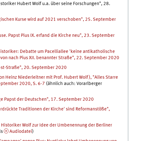
istoriker Hubert Wolf u.a. über seine Forschungen", 28.
ogischen Kurse wird auf 2021 verschoben", 25. September
sse. Papst Pius IX. erfand die Kirche neu", 23. September
storiker: Debatte um Pacelliallee 'keine antikatholische
von nach Pius XII. benannter Straße", 22. September 2020
apst-Straße", 20. September 2020
on Heinz Niederleitner mit Prof. Hubert Wolf), "Alles Starre
September 2020, S. 6-7
(ähnlich auch: Vorarlberger
ige Papst der Deutschen", 17. September 2020
erdrückte Traditionen der Kirche' sind Reformanstöße",
 Historiker Wolf zur Idee der Umbenennung der Berliner
ls
Audiodatei
)