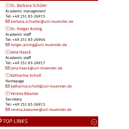
Dr.
Barbara
Schüler
Academic management
Tel
:
+49 251 83-26915
barbara.schueler@uni-muenster.de
Dr.
Holger
Arning
Academic staff
Tel
:
+49 251 83-26904
holger.arning@uni-muenster.de
Jana
Haack
Academic staff
Tel
:
+49 251 83-26917
jana.haack@uni-muenster.de
Katharina
Scholl
Homepage
katharina.scholl@uni-muenster.de
Verena
Bäumer
Secretary
Tel
:
+49 251 83-26913
verena.baeumer@uni-muenster.de
TOP-LINKS