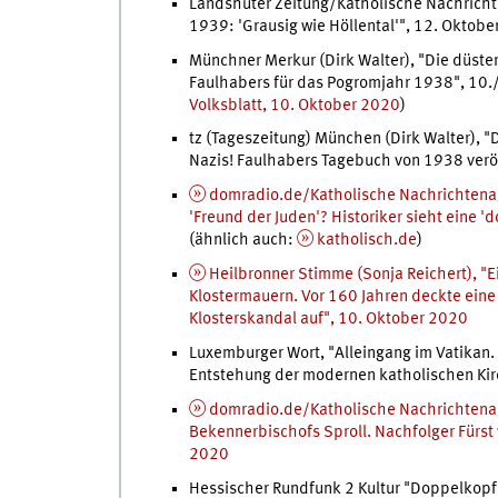
Landshuter Zeitung/Katholische Nachrich
1939: 'Grausig wie Höllental'", 12. Oktobe
Münchner Merkur (Dirk Walter), "Die düste
Faulhabers für das Pogromjahr 1938", 10.
Volksblatt, 10. Oktober 2020
)
tz (Tageszeitung) München (Dirk Walter), "
Nazis! Faulhabers Tagebuch von 1938 verö
domradio.de/Katholische Nachrichtenage
'Freund der Juden'? Historiker sieht eine
(ähnlich auch:
katholisch.de
)
Heilbronner Stimme (Sonja Reichert), "E
Klostermauern. Vor 160 Jahren deckte eine f
Klosterskandal auf", 10. Oktober 2020
Luxemburger Wort, "Alleingang im Vatikan.
Entstehung der modernen katholischen Kir
domradio.de/Katholische Nachrichtenag
Bekennerbischofs Sproll. Nachfolger Fürst
2020
Hessischer Rundfunk 2 Kultur "Doppelkopf" 