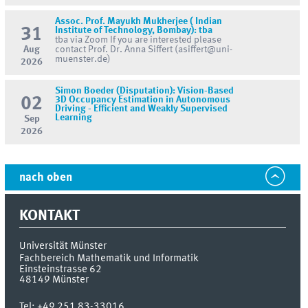
Assoc. Prof. Mayukh Mukherjee ( Indian
31
Institute of Technology, Bombay): tba
tba via Zoom If you are interested please
Aug
contact Prof. Dr. Anna Siffert (asiffert@uni-
muenster.de)
2026
Simon Boeder (Disputation): Vision-Based
02
3D Occupancy Estimation in Autonomous
Driving - Efficient and Weakly Supervised
Learning
Sep
2026
nach oben
KONTAKT
Universität Münster
Fachbereich Mathematik und Informatik
Einsteinstrasse 62
48149
Münster
Tel:
+49 251 83-33016