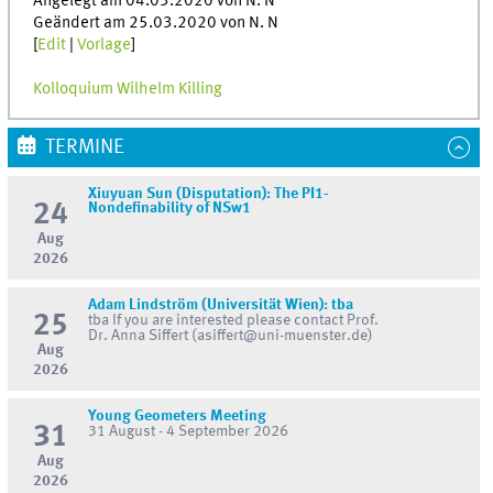
Angelegt am 04.03.2020 von N. N
Geändert am 25.03.2020 von N. N
[
Edit
|
Vorlage
]
Kolloquium Wilhelm Killing
TERMINE
Xiuyuan Sun (Disputation): The PI1-
24
Nondefinability of NSw1
Aug
2026
Adam Lindström (Universität Wien): tba
25
tba If you are interested please contact Prof.
Dr. Anna Siffert (asiffert@uni-muenster.de)
Aug
2026
Young Geometers Meeting
31
31 August - 4 September 2026
Aug
2026