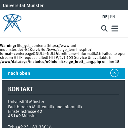
DE
EN
Warning
: file_get_contents(https://www.uni-
muenster.de/FB10srvi/HotNews/zeige_termine.php?
format=centerpage&NULL=NULL&brettname=informatik&): Failed to open
stream: HTTP request failed! HTTP/1.1 503 Service Unavailable in
/www/data/sys/includes/o0infomi/zeige_brett_lang.php
on line
18
nach oben
KONTAKT
Universität Münster
Fachbereich Mathematik und Informatik
Einsteinstrasse 62
48149
Münster
Tel:
+49 251 83-33016