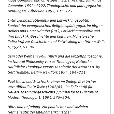
Klaus Goßmann und Christoph T. Scheilke (Hg.), Jan Amos
Comenius 1592–1992. Theologische und pädagogische
Deutungen, Gütersloh 1992, 101–125.
Entwicklungsproblematik und Entwicklungspolitik im
Kontext der evangelischen Religionspädagogik, in: Jürgen
Bellers und Horst Gründer (Hg.), Entwicklungspolitik und
ihre Didaktik. Geschichte und Kulturen. Münstersche
Zeitschrift zur Geschichte und Entwicklung der Dritten Welt.
5, 1993, 63–86.
Sein oder Werden? Paul Tillich und die Prozeßphilosophie,
in: Natural Philosophy versus Theology of Nature? –
Natürliche Theologie versus Theologie der Natur? Ed. by
Gert Hummel, Berlin/ New York 1994, 184–211.
Paul Tillich und Max Horkheimer im Dialog. Drei bisher
unveröffentlichte Texte (1942/45), in: Zeitschrift für
Neuere Theologiegeschichte / Journal for the History of
Modern Theology, 1, 1994, 275–304.
Bibel und Befreiung. Zur politischen und sozialen
Hermeneutik der lateinamerikanischen