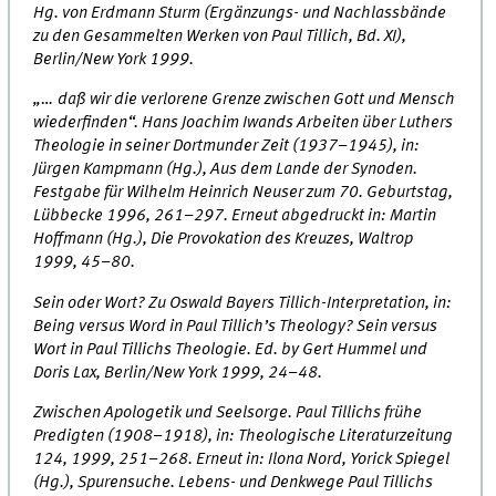
Hg. von Erdmann Sturm (Ergänzungs- und Nachlassbände
zu den Gesammelten Werken von Paul Tillich, Bd. XI),
Berlin/New York 1999.
„… daß wir die verlorene Grenze zwischen Gott und Mensch
wiederfinden“. Hans Joachim Iwands Arbeiten über Luthers
Theologie in seiner Dortmunder Zeit (1937–1945), in:
Jürgen Kampmann (Hg.), Aus dem Lande der Synoden.
Festgabe für Wilhelm Heinrich Neuser zum 70. Geburtstag,
Lübbecke 1996, 261–297. Erneut abgedruckt in: Martin
Hoffmann (Hg.), Die Provokation des Kreuzes, Waltrop
1999, 45–80.
Sein oder Wort? Zu Oswald Bayers Tillich-Interpretation, in:
Being versus Word in Paul Tillich’s Theology? Sein versus
Wort in Paul Tillichs Theologie. Ed. by Gert Hummel und
Doris Lax, Berlin/New York 1999, 24–48.
Zwischen Apologetik und Seelsorge. Paul Tillichs frühe
Predigten (1908–1918), in: Theologische Literaturzeitung
124, 1999, 251–268. Erneut in: Ilona Nord, Yorick Spiegel
(Hg.), Spurensuche. Lebens- und Denkwege Paul Tillichs