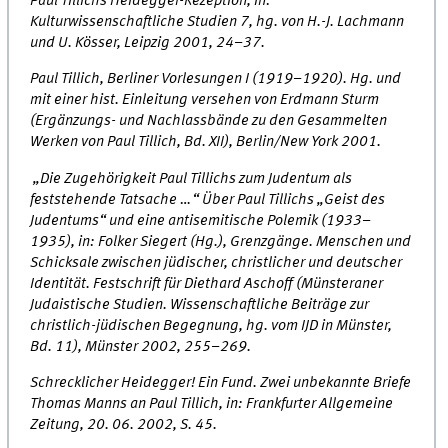
Paul Tillichs Heidegger-Rezeption, in:
Kulturwissenschaftliche Studien 7, hg. von H.-J. Lachmann
und U. Kösser, Leipzig 2001, 24–37.
Paul Tillich, Berliner Vorlesungen I (1919–1920). Hg. und
mit einer hist. Einleitung versehen von Erdmann Sturm
(Ergänzungs- und Nachlassbände zu den Gesammelten
Werken von Paul Tillich, Bd. XII), Berlin/New York 2001.
„Die Zugehörigkeit Paul Tillichs zum Judentum als
feststehende Tatsache …“ Über Paul Tillichs „Geist des
Judentums“ und eine antisemitische Polemik (1933–
1935), in: Folker Siegert (Hg.), Grenzgänge. Menschen und
Schicksale zwischen jüdischer, christlicher und deutscher
Identität. Festschrift für Diethard Aschoff (Münsteraner
Judaistische Studien. Wissenschaftliche Beiträge zur
christlich-jüdischen Begegnung, hg. vom IJD in Münster,
Bd. 11), Münster 2002, 255–269.
Schrecklicher Heidegger! Ein Fund. Zwei unbekannte Briefe
Thomas Manns an Paul Tillich, in: Frankfurter Allgemeine
Zeitung, 20. 06. 2002, S. 45.