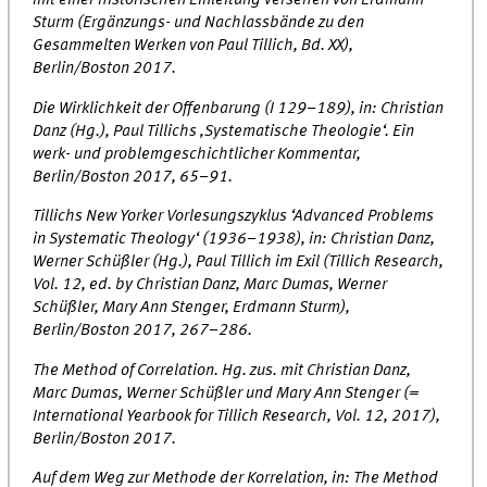
mit einer historischen Einleitung versehen von Erdmann
Sturm (Ergänzungs- und Nachlassbände zu den
Gesammelten Werken von Paul Tillich, Bd. XX),
Berlin/Boston 2017.
Die Wirklichkeit der Offenbarung (I 129–189), in: Christian
Danz (Hg.), Paul Tillichs ‚Systematische Theologie‘. Ein
werk- und problemgeschichtlicher Kommentar,
Berlin/Boston 2017, 65–91.
Tillichs New Yorker Vorlesungszyklus ‘Advanced Problems
in Systematic Theology‘ (1936–1938), in: Christian Danz,
Werner Schüßler (Hg.), Paul Tillich im Exil (Tillich Research,
Vol. 12, ed. by Christian Danz, Marc Dumas, Werner
Schüßler, Mary Ann Stenger, Erdmann Sturm),
Berlin/Boston 2017, 267–286.
The Method of Correlation. Hg. zus. mit Christian Danz,
Marc Dumas, Werner Schüßler und Mary Ann Stenger (=
International Yearbook for Tillich Research, Vol. 12, 2017),
Berlin/Boston 2017.
Auf dem Weg zur Methode der Korrelation, in: The Method