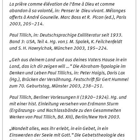
La prière comme élévation de l’âme à Dieu et comme
abandon à sa volonté, in: Penser le Dieu vivant. Mélanges
offerts à André Gounelle. Marc Boss et R. Picon (ed.), Paris
2003, 205–214.
Paul Tillich, in: Deutschsprachige Exilliteratur seit 1933.
Band 3: USA, Teil 4. Hg. von J. M. Spalek, K. Feilchenfeldt
und S. H. Hawrylchak, München 2003, 195–224.
„Geh aus deinem Land und aus deines Vaters Hause in ein
Land, das ich dir zeigen will …“ Die Abraham-Typologie im
Denken und Leben Paul Tillichs, in: Peter Haigis, Doris Lax
(Hg.), Brücken der Versöhnung. Festschrift für Gert Hummel
zum 70. Geburtstag, Münster 2003, 238–251.
Paul Tillich, Berliner Vorlesungen II (1920–1924). Hg. und
mit einer hist. Einleitung versehen von Erdmann Sturm
(Ergänzungs- und Nachlassbände zu den Gesammelten
Werken von Paul Tillich, Bd. XIII), Berlin/New York 2003.
„Wandelt alles, was ihr erlebt, in ein Gebet, in ein
Einswerden der Seele mit Gott.“ Die Gebetstheologie des