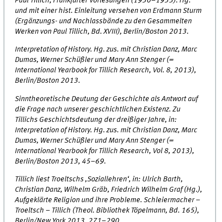
Paul Tillich, Frankfurter Vorlesungen (1930–1933). Hg.
und mit einer hist. Einleitung versehen von Erdmann Sturm
(Ergänzungs- und Nachlassbände zu den Gesammelten
Werken von Paul Tillich, Bd. XVIII), Berlin/Boston 2013.
Interpretation of History. Hg. zus. mit Christian Danz, Marc
Dumas, Werner Schüßler und Mary Ann Stenger (=
International Yearbook for Tillich Research, Vol. 8, 2013),
Berlin/Boston 2013.
Sinntheoretische Deutung der Geschichte als Antwort auf
die Frage nach unserer geschichtlichen Existenz. Zu
Tillichs Geschichtsdeutung der dreißiger Jahre, in:
Interpretation of History. Hg. zus. mit Christian Danz, Marc
Dumas, Werner Schüßler und Mary Ann Stenger (=
International Yearbook for Tillich Research, Vol 8, 2013),
Berlin/Boston 2013, 45–69.
Tillich liest Troeltschs ‚Soziallehren‘, in: Ulrich Barth,
Christian Danz, Wilhelm Gräb, Friedrich Wilhelm Graf (Hg.),
Aufgeklärte Religion und ihre Probleme. Schleiermacher –
Troeltsch – Tillich (Theol. Bibliothek Töpelmann, Bd. 165),
Berlin/New York 2013, 271–290.