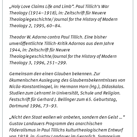
„Holy Love Claims Life and Limb“. Paul Tillich’s War
Theology (1914–1918), in: Zeitschrift für Neuere
Theologiegeschichte/ Journal for the History of Modern
Theology 2, 1995, 60–84.
Theodor W. Adorno contra Paul Tillich. Eine bisher
unveröffentlichte Tillich-Kritik Adornos aus dem Jahre
1944, in: Zeitschrift für Neuere
Theologiegeschichte/Journal for the History of Modern
Theology 3, 1996, 251–299.
Gemeinsam den einen Glauben bekennen. Zur
ökumenischen Auslegung des Glaubensbekenntnisses von
Nicäa-Konstantinopel, in: Hermann Horn (Hg.), Didaskalos.
Studien zum Lehramt in Universität, Schule und Religion.
Festschrift für Gerhard J. Bellinger zum 65. Geburtstag,
Dortmund 1996, 73–93.
„Nicht den Staat wollen wir anbeten, sondern den Geist …“
Gustav Landauers Programm des anarchischen
Föderalismus in Paul Tillichs kulturtheologischem Entwurf
von 1919, in: Gustav Landauer im Gespräch. Symposium