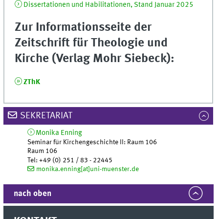
Dissertationen und Habilitationen, Stand Januar 2025
Zur Informationsseite der
Zeitschrift für Theologie und
Kirche (Verlag Mohr Siebeck):
ZThK
SEKRETARIAT
Monika
Enning
Seminar für Kirchengeschichte II: Raum 106
Raum 106
Tel
:
+49 (0) 251 / 83 - 22445
monika.enning[at]uni-muenster.de
nach oben