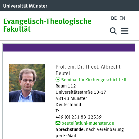
DE
EN
Evangelisch-Theologische
Fakultät
Prof. em. Dr. Theol.
Albrecht
Beutel
Seminar für Kirchengeschichte II
Raum 112
Universitätsstraße 13-17
48143
Münster
Deutschland
T
:
+49 (0) 251 83-22539
beutel[at]uni-muenster.de
Sprechstunde:
nach Vereinbarung
per E-Mail