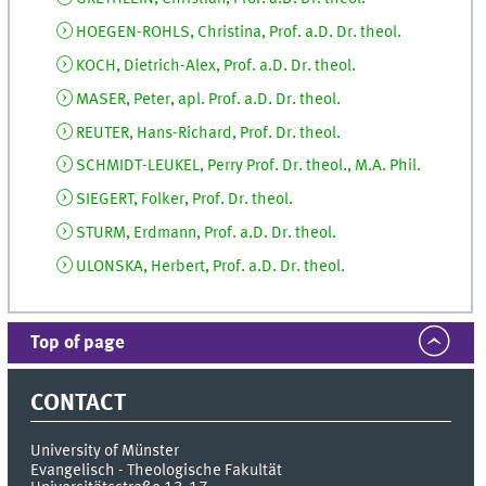
HOEGEN-ROHLS, Christina, Prof. a.D. Dr. theol.
KOCH, Dietrich-Alex, Prof. a.D. Dr. theol.
MASER, Peter, apl. Prof. a.D. Dr. theol.
REUTER, Hans-Richard, Prof. Dr. theol.
SCHMIDT-LEUKEL, Perry Prof. Dr. theol., M.A. Phil.
SIEGERT, Folker, Prof. Dr. theol.
STURM, Erdmann, Prof. a.D. Dr. theol.
ULONSKA, Herbert, Prof. a.D. Dr. theol.
Top of page
CONTACT
University of Münster
Evangelisch - Theologische Fakultät