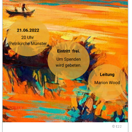
© E22