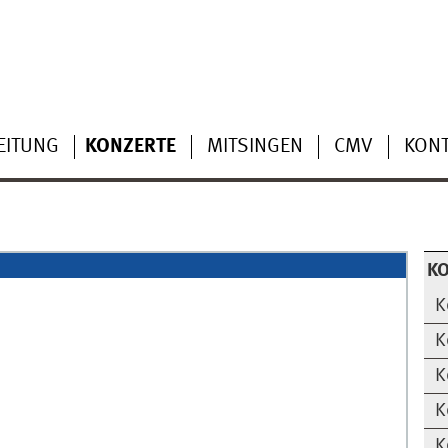
EITUNG
KONZERTE
MITSINGEN
CMV
KONT
K
K
K
K
K
K