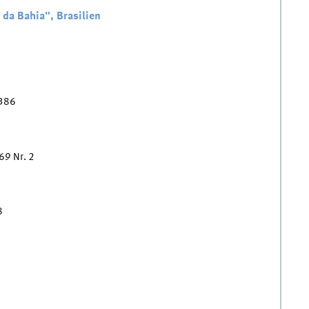
 da Bahia", Brasilien
 386
69 Nr. 2
8