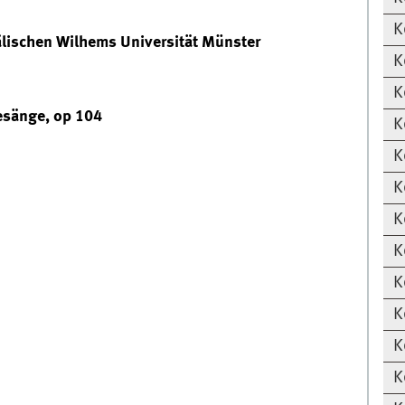
K
lischen Wilhems Universität Münster
K
K
esänge, op 104
K
K
K
K
K
K
K
K
K